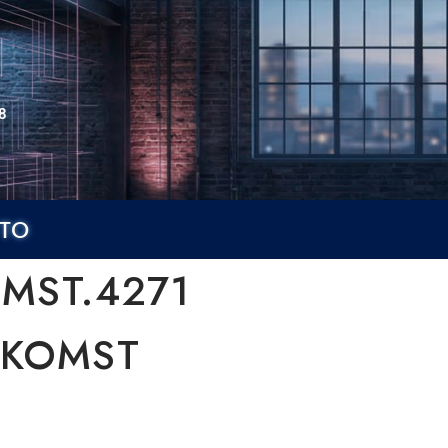
8
TO
MST.4271
TKOMST