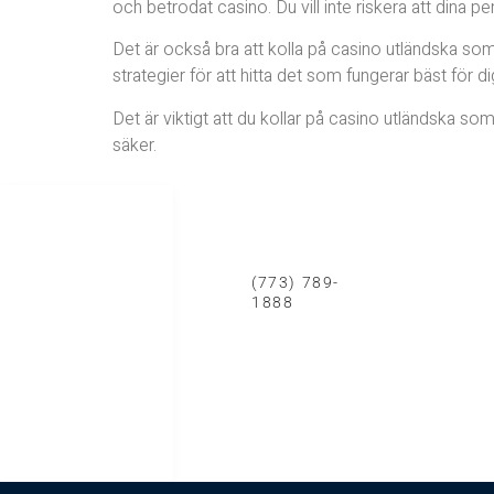
och betrodat casino. Du vill inte riskera att dina p
Det är också bra att kolla på casino utländska som 
strategier för att hitta det som fungerar bäst för di
Det är viktigt att du kollar på casino utländska som
säker.
SERVICIOS DE
CONTACTO CHICAGO
CONTA
REMODELACIÓN
Cocinas
(773) 789-
1888
Baños
Dormitorios
Whatsapp
Casas
Correo Eléctronico
Patios
Area de Cobertura
Todo Chicago