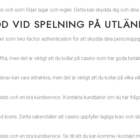
ens och som följer lagar och regler. Detta kan skydda dig och dina
D VID SPELNING PÅ UTLÄ
r som two-factor authentication för att skydda dina personuppgift
iffra, men det är viktigt att du kollar på casino som har goda be
av kan vara attraktiva, men det är viktigt att du kollar på vilka v
lats och en bra kundservice. Kontakta kundtjänst om du har frågor
od licens. Detta säkerställer att casino uppfyller lagliga krav och 
plats och en bra kundservice. Se till att du kan komma i kontakt