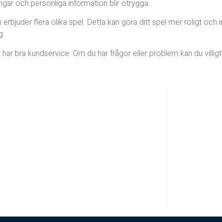
engar och personliga information blir otrygga.
erbjuder flera olika spel. Detta kan göra ditt spel mer roligt och 
g.
 har bra kundservice. Om du har frågor eller problem kan du villigt 
CTO LIMA PERU
METODOS DE
REDES SOCI
PAGO
+51 934 625 198
remod
Cheque
Peru
@urb
Cash
Calle Democracia 102 La
@Urb
Zelle
Perla callao.
urban