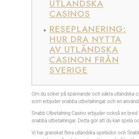
UTLÄNDSKA
CASINOS
RESEPLANERING:
HUR DRA NYTTA
AV UTLÄNDSKA
CASINON FRÅN
SVERIGE
Om du söker på spännande och säkra utländska ca
som erbjuder snabba utbetalningar och en användar
Snabb Utbetalning Casino erbjuder också en bred v
snabba utbetalningar. Detta gör att du kan spela o
Vi har granskat flera utländska spelsidor och Snab