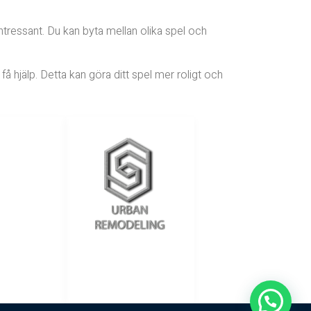
intressant. Du kan byta mellan olika spel och
få hjälp. Detta kan göra ditt spel mer roligt och
ALES
elingurban
anremodeling
anRemodeling
edificaciones