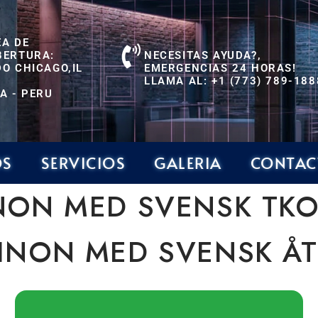
EA DE
BERTURA:
NECESITAS AYUDA?,
O CHICAGO,IL
EMERGENCIAS 24 HORAS!
LLAMA AL: +1 (773) 789-188
A - PERU
OS
SERVICIOS
GALERIA
CONTAC
NON MED SVENSK TKO
INON MED SVENSK Å