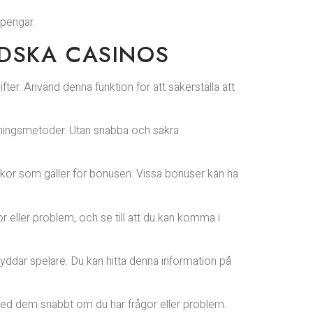
 pengar.
NDSKA CASINOS
er. Använd denna funktion för att säkerställa att
talningsmetoder. Utan snabba och säkra
illkor som gäller för bonusen. Vissa bonuser kan ha
 eller problem, och se till att du kan komma i
skyddar spelare. Du kan hitta denna information på
 med dem snabbt om du har frågor eller problem.