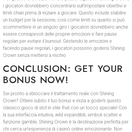
i giocatori dovrebbero concentrarsi sull’impostare obiettivi e
limiti chiari prima di iniziare a giocare. Questo include stabilire
un budget per la sessione, così come limiti su quanto si può
scommettere in un singolo giro.I giocatori dovrebbero anche
essere consapevoli delle proprie emozioni e fare pause
regolari per evitare il burnout. Gestendo le emozioni e
facendo pause regolari, i giocatori possono godersi Shining
Crown senza mettersi a rischio.
CONCLUSION: GET YOUR
BONUS NOW!
Sei pronto a sbloccare il trattamento reale con Shining
Crown? Ottieni subito il tuo bonus e inizia a goderti questo
classico gioco di slot in stile fruit con un tocco speciale! Con
la sua interfaccia intuitiva, wild espandibili, simboli scatter e
funzione gamble, Shining Crown è la destinazione perfetta per
chi cerca un’esperienza di casinò online emozionante. Non