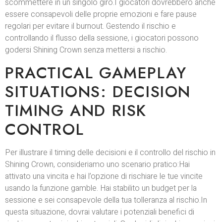
scommettere in un singolo giro.I giocatori dovrebbero anche
essere consapevoli delle proprie emozioni e fare pause
regolari per evitare il burnout. Gestendo il rischio e
controllando il flusso della sessione, i giocatori possono
godersi Shining Crown senza mettersi a rischio.
PRACTICAL GAMEPLAY
SITUATIONS: DECISION
TIMING AND RISK
CONTROL
Per illustrare il timing delle decisioni e il controllo del rischio in
Shining Crown, consideriamo uno scenario pratico:Hai
attivato una vincita e hai l’opzione di rischiare le tue vincite
usando la funzione gamble. Hai stabilito un budget per la
sessione e sei consapevole della tua tolleranza al rischio.In
questa situazione, dovrai valutare i potenziali benefici di