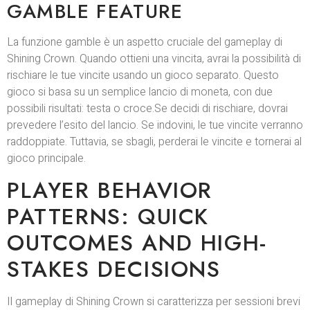
GAMBLE FEATURE
La funzione gamble è un aspetto cruciale del gameplay di
Shining Crown. Quando ottieni una vincita, avrai la possibilità di
rischiare le tue vincite usando un gioco separato. Questo
gioco si basa su un semplice lancio di moneta, con due
possibili risultati: testa o croce.Se decidi di rischiare, dovrai
prevedere l’esito del lancio. Se indovini, le tue vincite verranno
raddoppiate. Tuttavia, se sbagli, perderai le vincite e tornerai al
gioco principale.
PLAYER BEHAVIOR
PATTERNS: QUICK
OUTCOMES AND HIGH-
STAKES DECISIONS
Il gameplay di Shining Crown si caratterizza per sessioni brevi