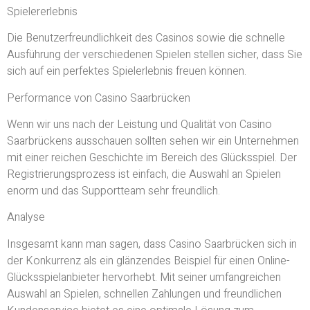
Spielererlebnis
Die Benutzerfreundlichkeit des Casinos sowie die schnelle
Ausführung der verschiedenen Spielen stellen sicher, dass Sie
sich auf ein perfektes Spielerlebnis freuen können.
Performance von Casino Saarbrücken
Wenn wir uns nach der Leistung und Qualität von Casino
Saarbrückens ausschauen sollten sehen wir ein Unternehmen
mit einer reichen Geschichte im Bereich des Glücksspiel. Der
Registrierungsprozess ist einfach, die Auswahl an Spielen
enorm und das Supportteam sehr freundlich.
Analyse
Insgesamt kann man sagen, dass Casino Saarbrücken sich in
der Konkurrenz als ein glänzendes Beispiel für einen Online-
Glücksspielanbieter hervorhebt. Mit seiner umfangreichen
Auswahl an Spielen, schnellen Zahlungen und freundlichen