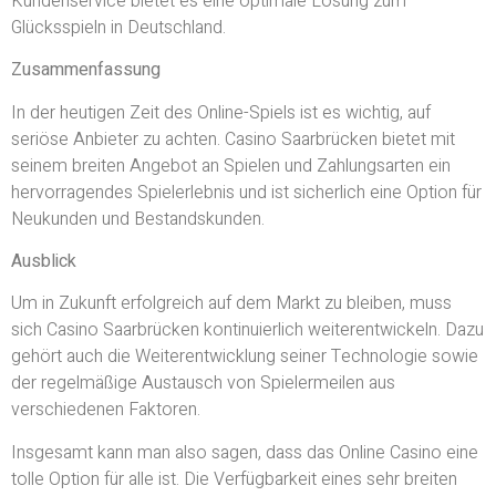
Kundenservice bietet es eine optimale Lösung zum
Glücksspieln in Deutschland.
Zusammenfassung
In der heutigen Zeit des Online-Spiels ist es wichtig, auf
seriöse Anbieter zu achten. Casino Saarbrücken bietet mit
seinem breiten Angebot an Spielen und Zahlungsarten ein
hervorragendes Spielerlebnis und ist sicherlich eine Option für
Neukunden und Bestandskunden.
Ausblick
Um in Zukunft erfolgreich auf dem Markt zu bleiben, muss
sich Casino Saarbrücken kontinuierlich weiterentwickeln. Dazu
gehört auch die Weiterentwicklung seiner Technologie sowie
der regelmäßige Austausch von Spielermeilen aus
verschiedenen Faktoren.
Insgesamt kann man also sagen, dass das Online Casino eine
tolle Option für alle ist. Die Verfügbarkeit eines sehr breiten