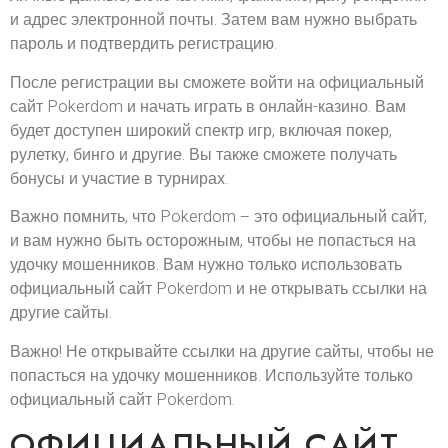
и адрес электронной почты. Затем вам нужно выбрать
пароль и подтвердить регистрацию.
После регистрации вы сможете войти на официальный
сайт Pokerdom и начать играть в онлайн-казино. Вам
будет доступен широкий спектр игр, включая покер,
рулетку, бинго и другие. Вы также сможете получать
бонусы и участие в турнирах.
Важно помнить, что Pokerdom – это официальный сайт,
и вам нужно быть осторожным, чтобы не попасться на
удочку мошенников. Вам нужно только использовать
официальный сайт Pokerdom и не открывать ссылки на
другие сайты.
Важно! Не открывайте ссылки на другие сайты, чтобы не
попасться на удочку мошенников. Используйте только
официальный сайт Pokerdom.
ОФИЦИАЛЬНЫЙ САЙТ