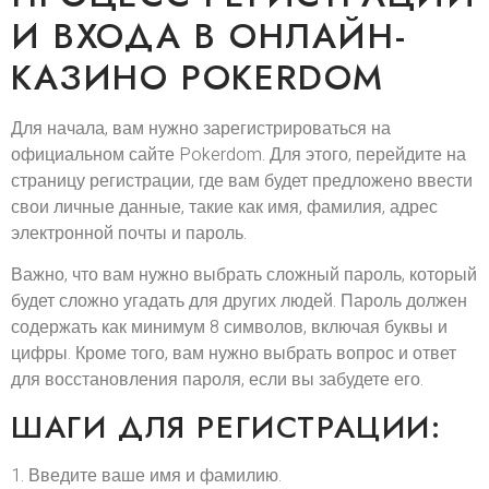
И ВХОДА В ОНЛАЙН-
КАЗИНО POKERDOM
Для начала, вам нужно зарегистрироваться на
официальном сайте Pokerdom. Для этого, перейдите на
страницу регистрации, где вам будет предложено ввести
свои личные данные, такие как имя, фамилия, адрес
электронной почты и пароль.
Важно, что вам нужно выбрать сложный пароль, который
будет сложно угадать для других людей. Пароль должен
содержать как минимум 8 символов, включая буквы и
цифры. Кроме того, вам нужно выбрать вопрос и ответ
для восстановления пароля, если вы забудете его.
ШАГИ ДЛЯ РЕГИСТРАЦИИ:
1. Введите ваше имя и фамилию.