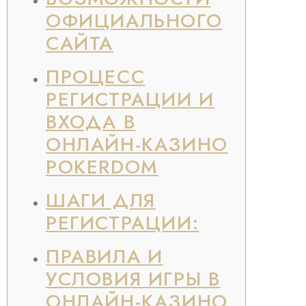
ОФИЦИАЛЬНОГО
САЙТА
ПРОЦЕСС
РЕГИСТРАЦИИ И
ВХОДА В
ОНЛАЙН-КАЗИНО
POKERDOM
ШАГИ ДЛЯ
РЕГИСТРАЦИИ:
ПРАВИЛА И
УСЛОВИЯ ИГРЫ В
ОНЛАЙН-КАЗИНО