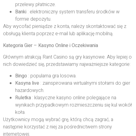
przelewy płatnicze.
Banki
: elektroniczny system transferu środków w
formie depozytu.
Aby wycofać pieniądze z konta, należy skontaktować się z
obsługą klienta poprzez e-mail lub aplikację mobilną.
Kategoria Gier – Kasyno Online i Oczekiwania
Głównym atrakcją Rant Casino są gry kasynowe. Aby lepiej o
nich dowiedzieć się, przedstawiamy najważniejsze kategorie:
Bingo
: popularna gra losowa.
Kasyna live
: zainspirowana wirtualnymi stołami do gier
hazardowych.
Ruletka
: klasyczne kasyno online polegające na
wynikach przypadkowym rozmieszczeniu się kul wokół
koła.
Użytkownicy mogą wybrać grę, którą chcą zagrać, a
następnie korzystać z niej za pośrednictwem strony
internetowej.