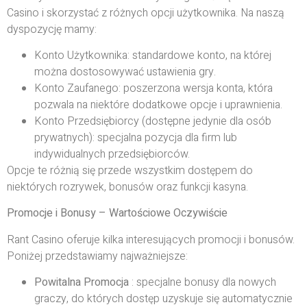
Casino i skorzystać z różnych opcji użytkownika. Na naszą
dyspozycję mamy:
Konto Użytkownika: standardowe konto, na której
można dostosowywać ustawienia gry.
Konto Zaufanego: poszerzona wersja konta, która
pozwala na niektóre dodatkowe opcje i uprawnienia.
Konto Przedsiębiorcy (dostępne jedynie dla osób
prywatnych): specjalna pozycja dla firm lub
indywidualnych przedsiębiorców.
Opcje te różnią się przede wszystkim dostępem do
niektórych rozrywek, bonusów oraz funkcji kasyna.
Promocje i Bonusy – Wartościowe Oczywiście
Rant Casino oferuje kilka interesujących promocji i bonusów.
Poniżej przedstawiamy najważniejsze:
Powitalna Promocja
: specjalne bonusy dla nowych
graczy, do których dostęp uzyskuje się automatycznie