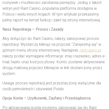
rozrywek i możliwości zarobienia pieniędzy. Jedną z takich
witryn jest Rant Casino, popularna platforma dostępna w
Polsce i wielu innych krajach. W tym artykule przekażemy
pełny raport na temat funkcji i zalet tej strony internetowej.
Nasz Rejestracja – Proces i Zasady
Aby dołączyć do Rant Casino, należy zainicjować proces
rejestracji. Wystarczy kliknąć na przycisk "Zarejestruj się" w
górnym menu strony internetowej. Następnie,
rantcasino.pl
należy podać wymagane informacje: imię i nazwisko, adres e-
mail, hasło oraz kod pocztowy. Konto zostanie aktywowane
drogą mailową poprzez kliknięcie w link dostarczony przez
system.
Uwaga: proces rejestracji jest przeznaczony wyłącznie dla
osób pełnoletnich i obywateli Polski.
Opcje Konta – Użytkownik, Zaufany i Przedsiębiorca
Po aktywowaniu konta możemy zalogować się do Rant