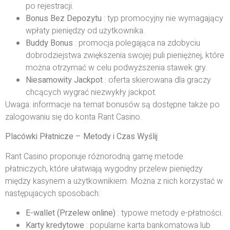
po rejestracji.
Bonus Bez Depozytu
: typ promocyjny nie wymagający
wpłaty pieniędzy od użytkownika.
Buddy Bonus
: promocja polegająca na zdobyciu
dobrodziejstwa zwiększenia swojej puli pieniężnej, które
można otrzymać w celu podwyższenia stawek gry.
Niesamowity Jackpot
: oferta skierowana dla graczy
chcących wygrać niezwykły jackpot.
Uwaga: informacje na temat bonusów są dostępne także po
zalogowaniu się do konta Rant Casino.
Placówki Płatnicze – Metody i Czas Wyślij
Rant Casino proponuje różnorodną gamę metode
płatniczych, które ułatwiają wygodny przelew pieniędzy
między kasynem a użytkownikiem. Można z nich korzystać w
następujacych sposobach:
E-wallet (Przelew online)
: typowe metody e-płatności.
Karty kredytowe
: popularne karta bankomatowa lub