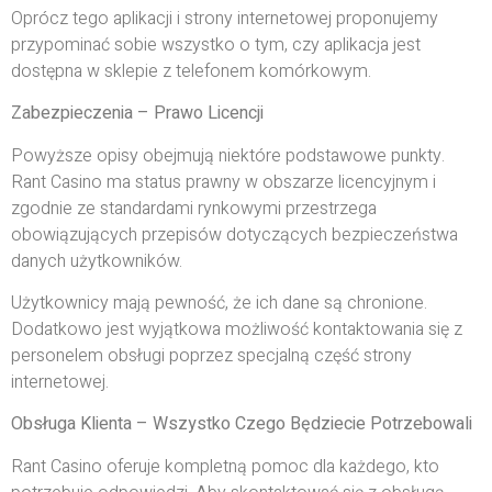
Oprócz tego aplikacji i strony internetowej proponujemy
przypominać sobie wszystko o tym, czy aplikacja jest
dostępna w sklepie z telefonem komórkowym.
Zabezpieczenia – Prawo Licencji
Powyższe opisy obejmują niektóre podstawowe punkty.
Rant Casino ma status prawny w obszarze licencyjnym i
zgodnie ze standardami rynkowymi przestrzega
obowiązujących przepisów dotyczących bezpieczeństwa
danych użytkowników.
Użytkownicy mają pewność, że ich dane są chronione.
Dodatkowo jest wyjątkowa możliwość kontaktowania się z
personelem obsługi poprzez specjalną część strony
internetowej.
Obsługa Klienta – Wszystko Czego Będziecie Potrzebowali
Rant Casino oferuje kompletną pomoc dla każdego, kto