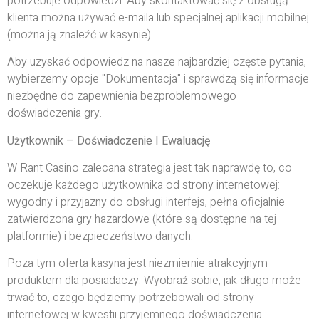
potrzebuje odpowiedzi. Aby skontaktować się z obsługą
klienta można używać e-maila lub specjalnej aplikacji mobilnej
(można ją znaleźć w kasynie).
Aby uzyskać odpowiedz na nasze najbardziej częste pytania,
wybierzemy opcje "Dokumentacja" i sprawdzą się informacje
niezbędne do zapewnienia bezproblemowego
doświadczenia gry.
Użytkownik – Doświadczenie I Ewaluację
W Rant Casino zalecana strategia jest tak naprawdę to, co
oczekuje każdego użytkownika od strony internetowej:
wygodny i przyjazny do obsługi interfejs, pełna oficjalnie
zatwierdzona gry hazardowe (które są dostępne na tej
platformie) i bezpieczeństwo danych.
Poza tym oferta kasyna jest niezmiernie atrakcyjnym
produktem dla posiadaczy. Wyobraź sobie, jak długo może
trwać to, czego będziemy potrzebowali od strony
internetowej w kwestii przyjemnego doświadczenia.