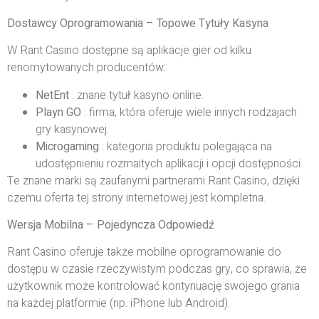
Dostawcy Oprogramowania – Topowe Tytuły Kasyna
W Rant Casino dostępne są aplikacje gier od kilku
renomytowanych producentów:
NetEnt
: znane tytuł kasyno online.
Playn GO
: firma, która oferuje wiele innych rodzajach
gry kasynowej.
Microgaming
: kategoria produktu polegająca na
udostępnieniu rozmaitych aplikacji i opcji dostępności.
Te znane marki są zaufanymi partnerami Rant Casino, dzięki
czemu oferta tej strony internetowej jest kompletna.
Wersja Mobilna – Pojedyncza Odpowiedź
Rant Casino oferuje także mobilne oprogramowanie do
dostępu w czasie rzeczywistym podczas gry, co sprawia, że
użytkownik może kontrolować kontynuację swojego grania
na każdej platformie (np. iPhone lub Android).