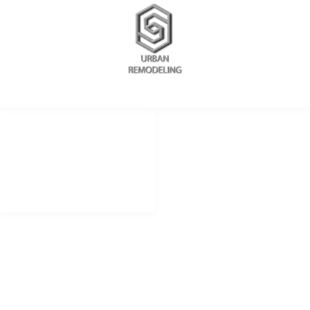
REDES SOCIALES
METODOS DE PAGO
remodelingurban
Cheque
Cash
@urbanremodeling
Zelle
@UrbanRemodeling
urbanedificaciones
CONTACTO LIMA PERU
+51 934 625 198
Peru
Calle Democracia 102 La Perla callao.
CONTACTO CHICAGO