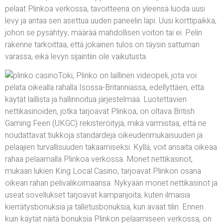
pelaat Plinkoa verkossa, tavoitteena on yleensä luoda uusi
levy ja antaa sen asettua uuden paneelin läpi. Uusi korttipaikka,
johon se pysähtyy, määrää mahdollisen voiton tai ei. Pelin
rakenne tarkoittaa, että jokainen tulos on täysin sattuman
varassa, eikä levyn sijaintiin ole vaikutusta.
Toki, Plinko on laillinen videopeli, jota voi
pelata oikealla rahalla Isossa-Britanniassa, edellyttäen, että
käytät laillista ja hallinnoitua järjestelmää. Luotettavien
nettikasinoiden, jotka tarjoavat Plinkoa, on oltava British
Gaming Feen (UKGC) rekisteröityjä, mikä varmistaa, että ne
noudattavat tiukkoja standardeja oikeudenmukaisuuden ja
pelaajien turvallisuuden takaamiseksi. Kyllä, voit ansaita oikeaa
rahaa pelaamalla Plinkoa verkossa. Monet nettikasinot,
mukaan lukien King Local Casino, tarjoavat Plinkon osana
oikean rahan pelivalikoimaansa. Nykyään monet nettikasinot ja
useat sovellukset tarjoavat kampanjoita, kuten ilmaisia ​​
kierrätysbonuksia ja talletusbonuksia, kun avaat tilin. Ennen
kuin käytät näitä bonuksia Plinkon pelaamiseen verkossa, on