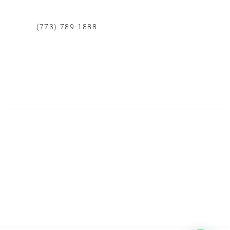
(773) 789-1888
Whatsapp
Correo Eléctronico
Area de Cobertura
Todo Chicago
SERVICIOS DE REMODELACIÓN
Cocinas
Baños
Dormitorios
Casas
Patios