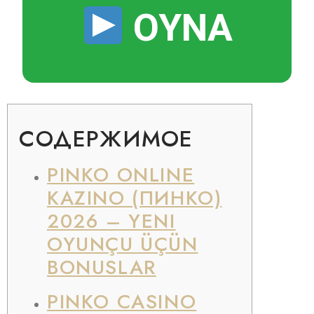
OYNA
СОДЕРЖИМОЕ
PINKO ONLINE
KAZINO (ПИНКО)
2026 – YENI
OYUNÇU ÜÇÜN
BONUSLAR
PINKO CASINO