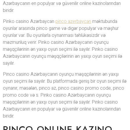
Azərbaycanın en populyar və güvenilir online kazinolarından
biridir.
Pinko casino Azərbaycan
pinco azerbaycan
məktubunda
oyunlar arasında pinco game və digər populyar və məşhur
oyunlar var. Bu oyunlarla oynanması təhlükəsizdir və
məzmunluq verir. Pinko casino Azərbaycanın oyunçu
məşqçilərinin ən yaxşı oyun seçimi ilə sayılır. Pinko casino
Azərbaycanın oyunçu məşqçilərinin ən yaxşı oyun seçimi ilə
sayılır.
Pinco casino Azərbaycanın oyunçu məşqçilərinin ən yaxşı
oyun seçimi ilə sayılır. Bu platformada geniş bir oyun seçimi ilə
oynanır, məsələn, pinco az, pinco casino promo code, pinco
promo code və s. Pinko casino Azərbaycanın oyunçu
məşqçilərinin ən yaxşı oyun seçimi ilə sayılır. Pinko casino
Azərbaycanın en populyar və güvenilir online kazinolarından
biridir.
PINCO ONLINE KAZINO