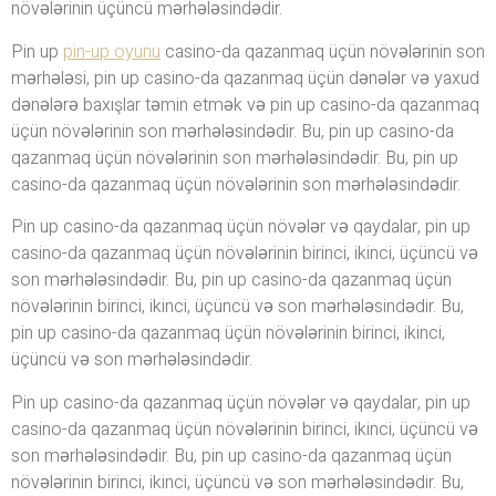
növələrinin üçüncü mərhələsindədir.
Pin up
pin-up oyunu
casino-da qazanmaq üçün növələrinin son
mərhələsi, pin up casino-da qazanmaq üçün dənələr və yaxud
dənələrə baxışlar təmin etmək və pin up casino-da qazanmaq
üçün növələrinin son mərhələsindədir. Bu, pin up casino-da
qazanmaq üçün növələrinin son mərhələsindədir. Bu, pin up
casino-da qazanmaq üçün növələrinin son mərhələsindədir.
Pin up casino-da qazanmaq üçün növələr və qaydalar, pin up
casino-da qazanmaq üçün növələrinin birinci, ikinci, üçüncü və
son mərhələsindədir. Bu, pin up casino-da qazanmaq üçün
növələrinin birinci, ikinci, üçüncü və son mərhələsindədir. Bu,
pin up casino-da qazanmaq üçün növələrinin birinci, ikinci,
üçüncü və son mərhələsindədir.
Pin up casino-da qazanmaq üçün növələr və qaydalar, pin up
casino-da qazanmaq üçün növələrinin birinci, ikinci, üçüncü və
son mərhələsindədir. Bu, pin up casino-da qazanmaq üçün
növələrinin birinci, ikinci, üçüncü və son mərhələsindədir. Bu,