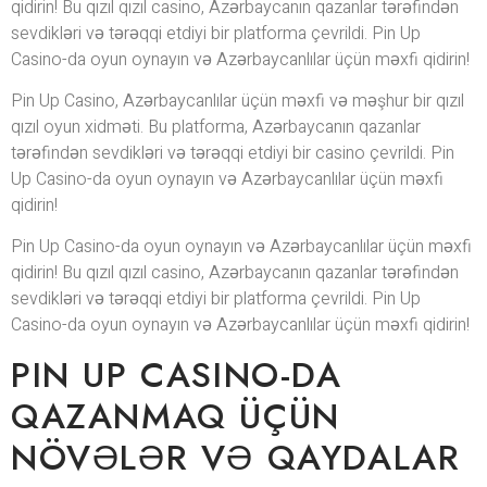
qidirin! Bu qızıl qızıl casino, Azərbaycanın qazanlar tərəfindən
sevdikləri və tərəqqi etdiyi bir platforma çevrildi. Pin Up
Casino-da oyun oynayın və Azərbaycanlılar üçün məxfi qidirin!
Pin Up Casino, Azərbaycanlılar üçün məxfi və məşhur bir qızıl
qızıl oyun xidməti. Bu platforma, Azərbaycanın qazanlar
tərəfindən sevdikləri və tərəqqi etdiyi bir casino çevrildi. Pin
Up Casino-da oyun oynayın və Azərbaycanlılar üçün məxfi
qidirin!
Pin Up Casino-da oyun oynayın və Azərbaycanlılar üçün məxfi
qidirin! Bu qızıl qızıl casino, Azərbaycanın qazanlar tərəfindən
sevdikləri və tərəqqi etdiyi bir platforma çevrildi. Pin Up
Casino-da oyun oynayın və Azərbaycanlılar üçün məxfi qidirin!
PIN UP CASINO-DA
QAZANMAQ ÜÇÜN
NÖVƏLƏR VƏ QAYDALAR