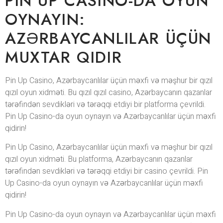
PIN UP CASINO-DA OYUN
OYNAYIN:
AZƏRBAYCANLILAR ÜÇÜN
MUXTAR QIDIR
Pin Up Casino, Azərbaycanlılar üçün məxfi və məşhur bir qızıl
qızıl oyun xidməti. Bu qızıl qızıl casino, Azərbaycanın qazanlar
tərəfindən sevdikləri və tərəqqi etdiyi bir platforma çevrildi.
Pin Up Casino-da oyun oynayın və Azərbaycanlılar üçün məxfi
qidirin!
Pin Up Casino, Azərbaycanlılar üçün məxfi və məşhur bir qızıl
qızıl oyun xidməti. Bu platforma, Azərbaycanın qazanlar
tərəfindən sevdikləri və tərəqqi etdiyi bir casino çevrildi. Pin
Up Casino-da oyun oynayın və Azərbaycanlılar üçün məxfi
qidirin!
Pin Up Casino-da oyun oynayın və Azərbaycanlılar üçün məxfi