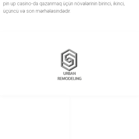
pin up casino-da qazanmaq üçün növələrinin birinci, ikinci,
üçüncü və son mərhələsindədir.
REDES SOCIALES
METODOS DE PAGO
remodelingurban
Cheque
Cash
@urbanremodeling
Zelle
@UrbanRemodeling
urbanedificaciones