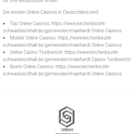
für Ihre Bedürfnisse finden.
Die besten Online-Casinos in Deutschland sind:
Top Online Casinos: https://www.kirchenbezirk-
schwaebischhall.de/gemeinden/mainhardt Online Casinos
Mobile Online Casinos: https://www.kirchenbezirk-
schwaebischhall.de/gemeinden/mainhardt Online Casinos
Online Casino Testbericht: https://www.kirchenbezirk-
schwaebischhall.de/gemeinden/mainhardt Casino Testbericht
Beste Online Casinos: https://www.kirchenbezirk-
schwaebischhall.de/gemeinden/mainhardt Online Casinos