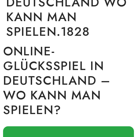
DEUTSCHLAND WO
KANN MAN
SPIELEN.1828
ONLINE-
GLÜCKSSPIEL IN
DEUTSCHLAND –
WO KANN MAN
SPIELEN?