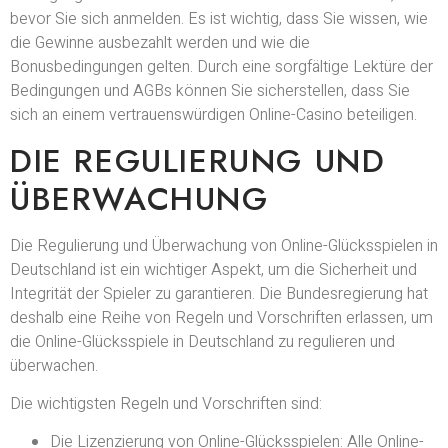
bevor Sie sich anmelden. Es ist wichtig, dass Sie wissen, wie
die Gewinne ausbezahlt werden und wie die
Bonusbedingungen gelten. Durch eine sorgfältige Lektüre der
Bedingungen und AGBs können Sie sicherstellen, dass Sie
sich an einem vertrauenswürdigen Online-Casino beteiligen.
DIE REGULIERUNG UND
ÜBERWACHUNG
Die Regulierung und Überwachung von Online-Glücksspielen in
Deutschland ist ein wichtiger Aspekt, um die Sicherheit und
Integrität der Spieler zu garantieren. Die Bundesregierung hat
deshalb eine Reihe von Regeln und Vorschriften erlassen, um
die Online-Glücksspiele in Deutschland zu regulieren und
überwachen.
Die wichtigsten Regeln und Vorschriften sind:
Die Lizenzierung von Online-Glücksspielen: Alle Online-