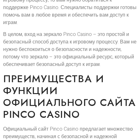
поддержке Pinco Casino. Специалисты поддержки готовы
помочь вам в любое время и обеспечить вам доступ к
играм.
В целом, вход на зеркало Pinco Casino – это простой и
безопасный способ доступа к игровому процессу. Вам не
нужно беспокоиться о безопасности и надежности,
потому что зеркало – это официальный ресурс, который
обеспечивает безопасный доступ к играм.
ПРЕИМУЩЕСТВА И
ФУНКЦИИ
ОФИЦИАЛЬНОГО САЙТА
PINCO CASINO
Официальный сайт Pinco Casino предлагает множество
преимуществ, начиная с безопасной и надежной