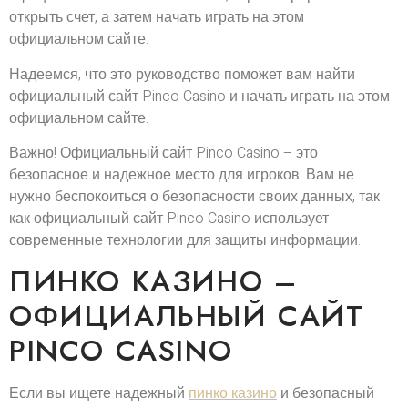
открыть счет, а затем начать играть на этом
официальном сайте.
Надеемся, что это руководство поможет вам найти
официальный сайт Pinco Casino и начать играть на этом
официальном сайте.
Важно! Официальный сайт Pinco Casino – это
безопасное и надежное место для игроков. Вам не
нужно беспокоиться о безопасности своих данных, так
как официальный сайт Pinco Casino использует
современные технологии для защиты информации.
ПИНКО КАЗИНО –
ОФИЦИАЛЬНЫЙ САЙТ
PINCO CASINO
Если вы ищете надежный
пинко казино
и безопасный