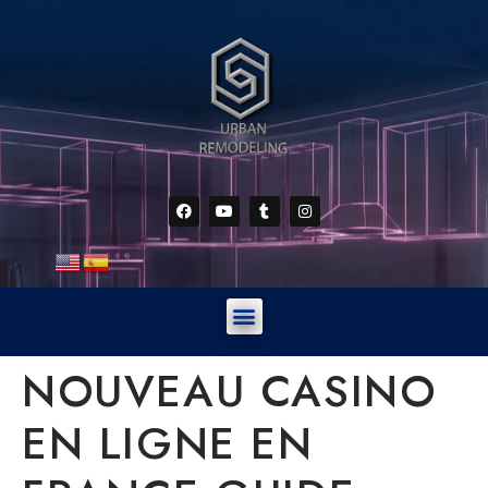
NOUVEAU CASINO
EN LIGNE EN