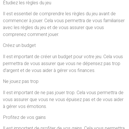
Étudiez les règles du jeu
Il est essentiel de comprendre les règles du jeu avant de
commencer à jouer. Cela vous permettra de vous familiariser
avec les règles du jeu et de vous assurer que vous
comprenez comment jouer.
Créez un budget
Il est important de créer un budget pour votre jeu. Cela vous
permettra de vous assurer que vous ne dépensez pas trop
d’argent et de vous aider à gérer vos finances.
Ne jouez pas trop
Il est important de ne pas jouer trop. Cela vous permettra de
vous assurer que vous ne vous épuisez pas et de vous aider
à gérer vos émotions.
Profitez de vos gains
Il est important de profiter de vos gains. Cela vous permettra