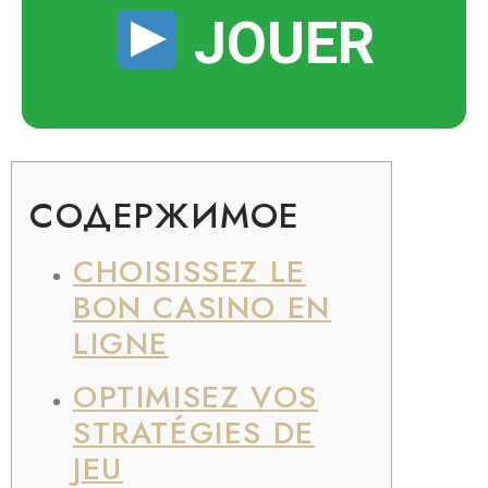
JOUER
СОДЕРЖИМОЕ
CHOISISSEZ LE
BON CASINO EN
LIGNE
OPTIMISEZ VOS
STRATÉGIES DE
JEU