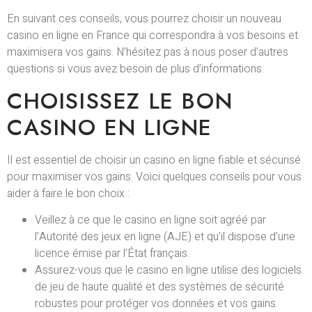
En suivant ces conseils, vous pourrez choisir un nouveau
casino en ligne en France qui correspondra à vos besoins et
maximisera vos gains. N’hésitez pas à nous poser d’autres
questions si vous avez besoin de plus d’informations.
CHOISISSEZ LE BON
CASINO EN LIGNE
Il est essentiel de choisir un casino en ligne fiable et sécurisé
pour maximiser vos gains. Voici quelques conseils pour vous
aider à faire le bon choix :
Veillez à ce que le casino en ligne soit agréé par
l’Autorité des jeux en ligne (AJE) et qu’il dispose d’une
licence émise par l’État français.
Assurez-vous que le casino en ligne utilise des logiciels
de jeu de haute qualité et des systèmes de sécurité
robustes pour protéger vos données et vos gains.