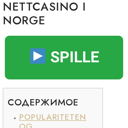
NETTCASINO I
NORGE
SPILLE
СОДЕРЖИМОЕ
POPULARITETEN
OG