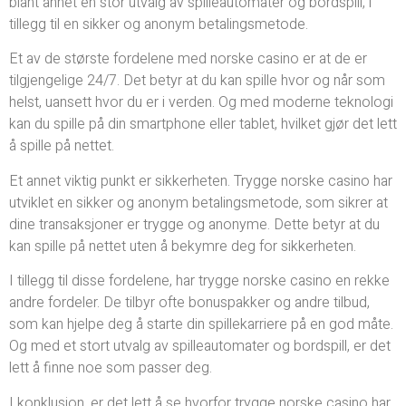
blant annet en stor utvalg av spilleautomater og bordspill, i
tillegg til en sikker og anonym betalingsmetode.
Et av de største fordelene med norske casino er at de er
tilgjengelige 24/7. Det betyr at du kan spille hvor og når som
helst, uansett hvor du er i verden. Og med moderne teknologi
kan du spille på din smartphone eller tablet, hvilket gjør det lett
å spille på nettet.
Et annet viktig punkt er sikkerheten. Trygge norske casino har
utviklet en sikker og anonym betalingsmetode, som sikrer at
dine transaksjoner er trygge og anonyme. Dette betyr at du
kan spille på nettet uten å bekymre deg for sikkerheten.
I tillegg til disse fordelene, har trygge norske casino en rekke
andre fordeler. De tilbyr ofte bonuspakker og andre tilbud,
som kan hjelpe deg å starte din spillekarriere på en god måte.
Og med et stort utvalg av spilleautomater og bordspill, er det
lett å finne noe som passer deg.
I konklusjon, er det lett å se hvorfor trygge norske casino har