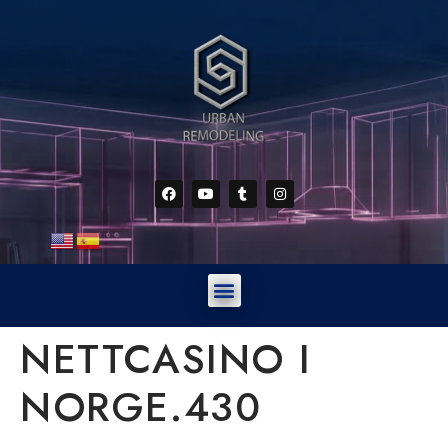
NETTCASINO I
NORGE.430