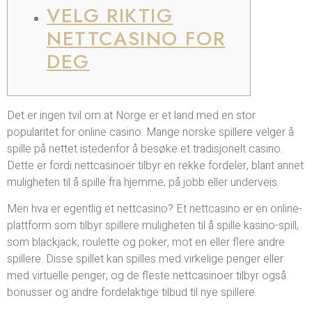
VELG RIKTIG
NETTCASINO FOR
DEG
Det er ingen tvil om at Norge er et land med en stor
popularitet for online casino. Mange norske spillere velger å
spille på nettet istedenfor å besøke et tradisjonelt casino.
Dette er fordi nettcasinoer tilbyr en rekke fordeler, blant annet
muligheten til å spille fra hjemme, på jobb eller underveis.
Men hva er egentlig et nettcasino? Et nettcasino er en online-
plattform som tilbyr spillere muligheten til å spille kasino-spill,
som blackjack, roulette og poker, mot en eller flere andre
spillere. Disse spillet kan spilles med virkelige penger eller
med virtuelle penger, og de fleste nettcasinoer tilbyr også
bonusser og andre fordelaktige tilbud til nye spillere.