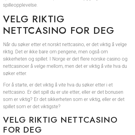
spilleopplevelse.
VELG RIKTIG
NETTCASINO FOR DEG
Når du søker etter et norskt nettcasino, er det viktig å velge
riktig. Det er ikke bare om pengene, men også om
sikkerheten og spillet. I Norge er det flere norske casino og
nettcasinoer å velge mellom, men det er viktig å vite hva du
søker etter.
For å starte, er det viktig å vite hva du søker etter i et
nettcasino. Er det spill du er ute etter, eller er det bonusen
som er viktig? Er det sikkerheten som er viktig, eller er det
spillet som er det viktigste?
VELG RIKTIG NETTCASINO
FOR DEG