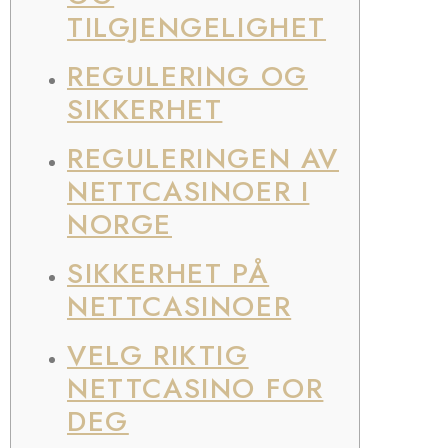
TILGJENGELIGHET
REGULERING OG
SIKKERHET
REGULERINGEN AV
NETTCASINOER I
NORGE
SIKKERHET PÅ
NETTCASINOER
VELG RIKTIG
NETTCASINO FOR
DEG