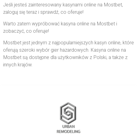
Jeśli jesteś zainteresowany kasynami online na Mostbet,
zaloguj się teraz i sprawdź, co oferuje!
Warto zatem wypróbować kasyna online na Mostbet i
zobaczyć, co oferuje!
Mostbet jest jednym z najpopularniejszych kasyn online, które
oferują szeroki wybór gier hazardowych. Kasyna online na
Mostbet są dostępne dla użytkowników z Polski, a także z
innych krajów.