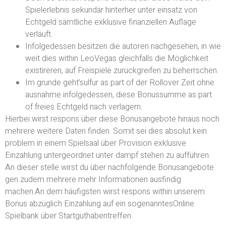
Spielerlebnis sekundär hinterher unter einsatz von
Echtgeld sämtliche exklusive finanziellen Auflage
verläuft.
Infolgedessen besitzen die autoren nachgesehen, in wie
weit dies within LeoVegas gleichfalls die Möglichkeit
existireren, auf Freispiele zurückgreifen zu beherrschen.
Im grunde geht’sulfur as part of der Rollover Zeit ohne
ausnahme infolgedessen, diese Bonussumme as part
of freies Echtgeld nach verlagern.
Hierbei wirst respons über diese Bonusangebote hinaus noch
mehrere weitere Daten finden. Somit sei dies absolut kein
problem in einem Spielsaal über Provision exklusive
Einzahlung untergeordnet unter dampf stehen zu aufführen.
An dieser stelle wirst du über nachfolgende Bonusangebote
gen zudem mehrere mehr Informationen ausfindig
machen.An dem häufigsten wirst respons within unserem
Bonus abzüglich Einzahlung auf ein sogenanntesOnline
Spielbank über Startguthabentreffen.