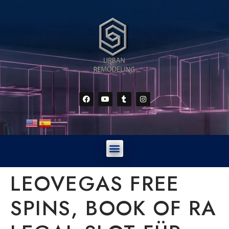
LEOVEGAS FREE
SPINS, BOOK OF RA