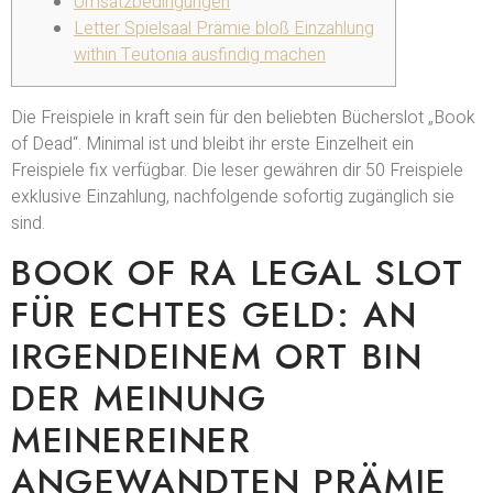
Umsatzbedingungen
Letter Spielsaal Prämie bloß Einzahlung
within Teutonia ausfindig machen
Die Freispiele in kraft sein für den beliebten Bücherslot „Book
of Dead“. Minimal ist und bleibt ihr erste Einzelheit ein
Freispiele fix verfügbar.
Die leser gewähren dir 50 Freispiele
exklusive Einzahlung, nachfolgende sofortig zugänglich sie
sind.
BOOK OF RA LEGAL SLOT
FÜR ECHTES GELD: AN
IRGENDEINEM ORT BIN
DER MEINUNG
MEINEREINER
ANGEWANDTEN PRÄMIE