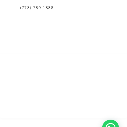
(773) 789-1888
Whatsapp
Correo Eléctronico
Area de Cobertura
Todo Chicago
SERVICIOS DE REMODELACIÓN
Cocinas
Baños
Dormitorios
Casas
Patios