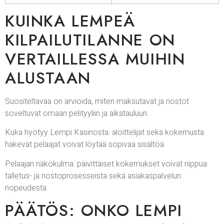
KUINKA LEMPEÄ
KILPAILUTILANNE ON
VERTAILLESSA MUIHIN
ALUSTAAN
Suositeltavaa on arvioida, miten maksutavat ja nostot
soveltuvat omaan pelityyliin ja aikatauluun.
Kuka hyötyy Lempi Kasinosta: aloittelijat sekä kokemusta
hakevat pelaajat voivat löytää sopivaa sisältöä
Pelaajan näkökulma: päivittäiset kokemukset voivat riippua
talletus- ja nostoprosesseista sekä asiakaspalvelun
nopeudesta.
PÄÄTÖS: ONKO LEMPI