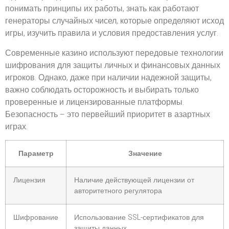
понимать принципы их работы, знать как работают
генераторы случайных чисел, которые определяют исход
игры, изучить правила и условия предоставления услуг.
Современные казино используют передовые технологии
шифрования для защиты личных и финансовых данных
игроков. Однако, даже при наличии надежной защиты,
важно соблюдать осторожность и выбирать только
проверенные и лицензированные платформы.
Безопасность – это первейший приоритет в азартных
играх.
Параметр
Значение
Лицензия
Наличие действующей лицензии от
авторитетного регулятора
Шифрование
Использование SSL-сертификатов для
защиты данных