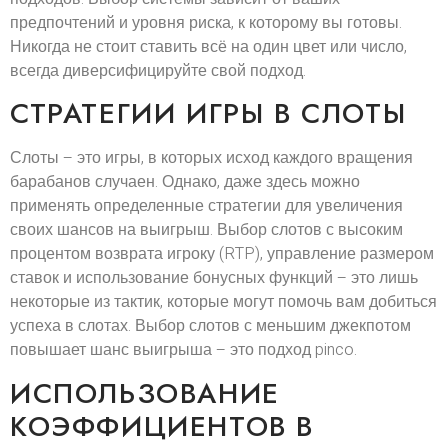
предпочтений и уровня риска, к которому вы готовы.
Никогда не стоит ставить всё на один цвет или число,
всегда диверсифицируйте свой подход.
СТРАТЕГИИ ИГРЫ В СЛОТЫ
Слоты – это игры, в которых исход каждого вращения
барабанов случаен. Однако, даже здесь можно
применять определенные стратегии для увеличения
своих шансов на выигрыш. Выбор слотов с высоким
процентом возврата игроку (RTP), управление размером
ставок и использование бонусных функций – это лишь
некоторые из тактик, которые могут помочь вам добиться
успеха в слотах. Выбор слотов с меньшим джекпотом
повышает шанс выигрыша – это подход pinco.
ИСПОЛЬЗОВАНИЕ
КОЭФФИЦИЕНТОВ В