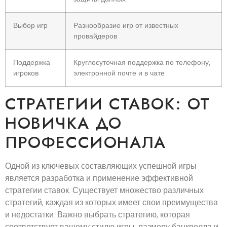
Выбор игр
Разнообразие игр от известных
провайдеров
Поддержка
Круглосуточная поддержка по телефону,
игроков
электронной почте и в чате
СТРАТЕГИИ СТАВОК: ОТ
НОВИЧКА ДО
ПРОФЕССИОНАЛА
Одной из ключевых составляющих успешной игры
является разработка и применение эффективной
стратегии ставок. Существует множество различных
стратегий, каждая из которых имеет свои преимущества
и недостатки. Важно выбрать стратегию, которая