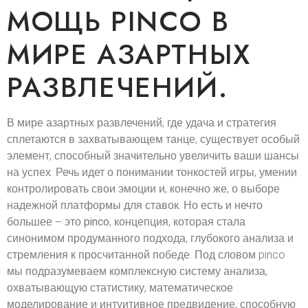
МОЩЬ PINCO В
МИРЕ АЗАРТНЫХ
РАЗВЛЕЧЕНИЙ.
В мире азартных развлечений, где удача и стратегия
сплетаются в захватывающем танце, существует особый
элемент, способный значительно увеличить ваши шансы
на успех. Речь идет о понимании тонкостей игры, умении
контролировать свои эмоции и, конечно же, о выборе
надежной платформы для ставок. Но есть и нечто
большее – это
pinco
, концепция, которая стала
синонимом продуманного подхода, глубокого анализа и
стремления к просчитанной победе. Под словом pinco
мы подразумеваем комплексную систему анализа,
охватывающую статистику, математическое
моделирование и интуитивное предвидение, способную