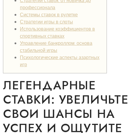
Стратегии ставок: от новичка до
профессионала
Системы ставок в рулетке
Стратегии игры в слоты
Использование коэффициентов в
спортивных ставках
Управление банкроллом: основа
стабильной игры
Психологические аспекты азартных
игр
ЛЕГЕНДАРНЫЕ
СТАВКИ: УВЕЛИЧЬТЕ
СВОИ ШАНСЫ НА
УСПЕХ И ОЩУТИТЕ