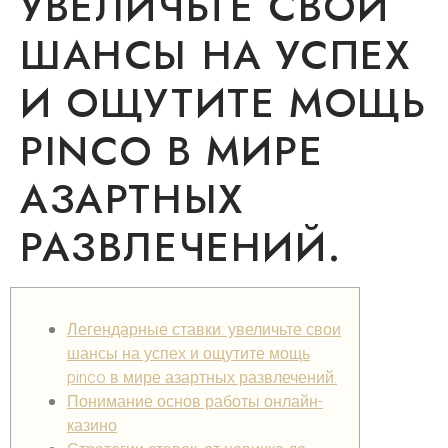
УВЕЛИЧЬТЕ СВОИ
ШАНСЫ НА УСПЕХ
И ОЩУТИТЕ МОЩЬ
PINCO В МИРЕ
АЗАРТНЫХ
РАЗВЛЕЧЕНИЙ.
Легендарные ставки: увеличьте свои
шансы на успех и ощутите мощь
pinco в мире азартных развлечений.
Понимание основ работы онлайн-
казино