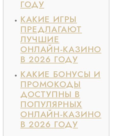
ГОДУ
КАКИЕ ИГРЫ
ПРЕДЛАГАЮТ
ЛУЧШИЕ
ОНЛАЙН-КАЗИНО
В 2026 ГОДУ
КАКИЕ БОНУСЫ И
ПРОМОКОДЫ
ДОСТУПНЫ В
ПОПУЛЯРНЫХ
ОНЛАЙН-КАЗИНО
В 2026 ГОДУ