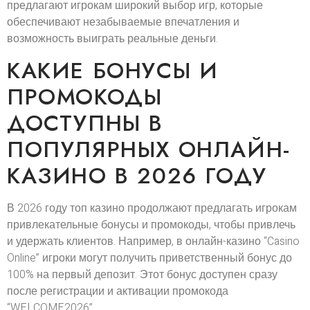
предлагают игрокам широкий выбор игр, которые
обеспечивают незабываемые впечатления и
возможность выиграть реальные деньги.
КАКИЕ БОНУСЫ И
ПРОМОКОДЫ
ДОСТУПНЫ В
ПОПУЛЯРНЫХ ОНЛАЙН-
КАЗИНО В 2026 ГОДУ
В 2026 году топ казино продолжают предлагать игрокам
привлекательные бонусы и промокоды, чтобы привлечь
и удержать клиентов. Например, в онлайн-казино “Casino
Online” игроки могут получить приветственный бонус до
100% на первый депозит. Этот бонус доступен сразу
после регистрации и активации промокода
“WELCOME2026”.