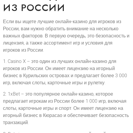
ИЗ РОССИИ
Если вы ищете лучшие онлайн-казино для игроков из
России, вам нужно обратить внимание на несколько
важных факторов. В первую очередь, это безопасность и
лицензия, а также ассортимент игр и условия для
игроков из России.
1. Casino X – это один из лучших онлайн-казино для
игроков из России. Он имеет лицензию на игорный
бизнес в Курильских островах и предлагает более 3 000
игр, включая слоты, карточные игры и рулетку.
2. 1xBet – это популярное онлайн-казино, которое
предлагает игрокам из России более 1 000 игр, включая
слоты, карточные игры и спорт. Он имеет лицензию на
игорный бизнес в Кюрасао и обеспечивает безопасность
транзакций.