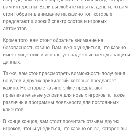
вам интересны. Если вы любите игры на деньги, то вам
стоит обратить внимание на казино топ, которые
предлагают широкий спектр слотов и игровых
автоматов.
Кроме того, вам стоит обратить внимание на
безопасность казино. Вам нужно убедиться, что казино
имеет лицензию и использует надежные методы защиты
данных.
Также, вам стоит рассмотреть возможность получения
бонусов и других привилегий, которые предлагает
казино. Некоторые казино online предлагают
привлекательные условия для новых игроков, а также
различные программы лояльности для постоянных
клиентов.
В конце концов, вам стоит прочитать отзывы других
игроков, чтобы убедиться, что казино online, которое вы