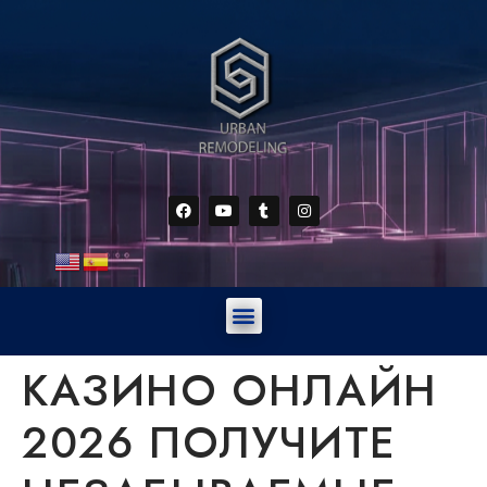
КАЗИНО ОНЛАЙН
2026 ПОЛУЧИТЕ