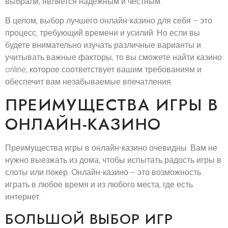
выбрали, является надежным и честным.
В целом, выбор лучшего онлайн-казино для себя – это
процесс, требующий времени и усилий. Но если вы
будете внимательно изучать различные варианты и
учитывать важные факторы, то вы сможете найти казино
online, которое соответствует вашим требованиям и
обеспечит вам незабываемые впечатления.
ПРЕИМУЩЕСТВА ИГРЫ В
ОНЛАЙН-КАЗИНО
Преимущества игры в онлайн-казино очевидны. Вам не
нужно выезжать из дома, чтобы испытать радость игры в
слоты или покер. Онлайн-казино – это возможность
играть в любое время и из любого места, где есть
интернет.
БОЛЬШОЙ ВЫБОР ИГР