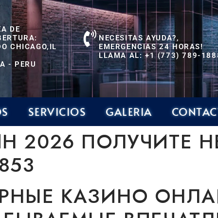
EA DE
BERTURA:
NECESITAS AYUDA?,
O CHICAGO,IL
EMERGENCIAS 24 HORAS!
LLAMA AL: +1 (773) 789-188
A - PERU
OS
SERVICIOS
GALERIA
CONTAC
Н 2026 ПОЛУЧИТЕ 
853
РНЫЕ КАЗИНО ОНЛА