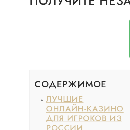
ПОЛУЧИТЕ НЕЗ
СОДЕРЖИМОЕ
ЛУЧШИЕ
ОНЛАЙН-КАЗИНО
ДЛЯ ИГРОКОВ ИЗ
РОССИИ