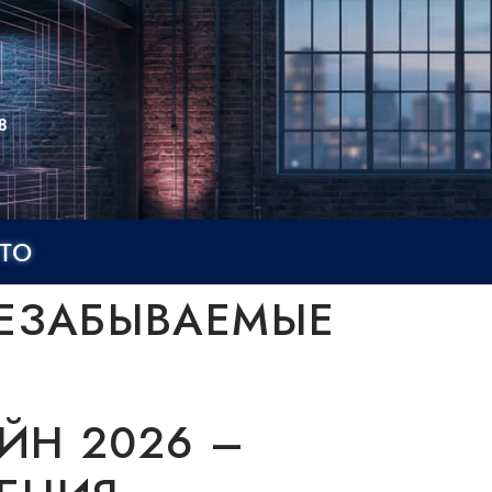
8
TO
НЕЗАБЫВАЕМЫЕ
ЙН 2026 –