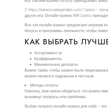
игр. Онлайн-казино Betway принадлежит компа
3. https://www.boulangerlabs.com/ Casino – э
других игр. Онлайн-казино 888 Casino принадл
Все эти онлайн-казино предлагают игрокам и
бонусы и программы лояльности, чтобы помоч
КАК ВЫБРАТЬ ЛУЧШ
Ассортимент иг
Коэффициенты
Минимальные депозиты
Важно также, чтобы казино было лицензирова
казино является надежным и честным.
Методы оплаты
Наконец, вам нужно убедиться, что казино им
возникнут вопросы или проблемы.
Выбор лучшего онлайн-казино для себя – это 