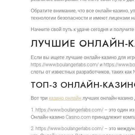
Обратите внимание, что все онлайн-казино, 
технологии безопасности и имеют лицензии н
Начните свой путь к удаче сегодня и получит
ЛУЧШИЕ ОНЛАЙН-К
Если вы ищете лучшие онлайн-казино для игрок
https://www.boulangerlabs.com/ и https://www
слоты от известных разработчиков, таких как N
ТОП-3 ОНЛАЙН-КАЗИН
Вот три
казино онлайн
лучших онлайн-казино д
1. https://www.boulangerlabs.com/ – это один
Онлайн-казино Casino.com принадлежит компа
2. https://www.boulangerlabs.com/ – это межд