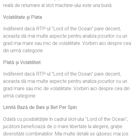
reală de returnare al slot machine-ului este una bună.
Volatilitate și Plata
Indiferent dacă RTP-ul "Lord of the Ocean" pare decent,
aceasta dă mai multe aspecte pentru analiza jocurilor cu un
grad mai mare sau mic de volatilitate. Vorbim aici despre cea
din urmă categorie.
Plată și Volatiliteit
Indiferent dacă RTP-ul "Lord of the Ocean" pare decent,
aceasta dă mai multe aspecte pentru analiza jocurilor cu un
grad mare sau mic de volatilitate. Vorbim aici despre cea din
urmă categorie.
Limită Bază de Bani și Bet Per Spin
Odată cu posibilitățile în cadrul slot-ului "Lord of the Ocean",
jucătorii beneficiază de o mare libertate la alegere, grație
diversității combinațiilor. Mai multe detalii se găsesc mai jos.