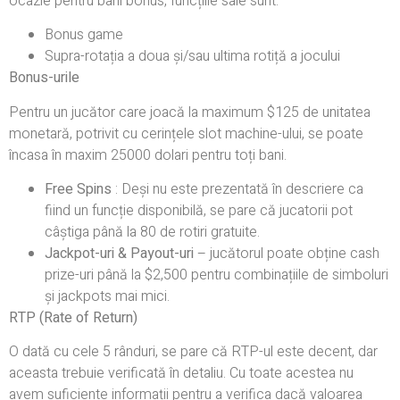
ocazie pentru bani bonus, funcțiile sale sunt:
Bonus game
Supra-rotația a doua și/sau ultima rotiță a jocului
Bonus-urile
Pentru un jucător care joacă la maximum $125 de unitatea
monetară, potrivit cu cerințele slot machine-ului, se poate
încasa în maxim 25000 dolari pentru toți bani.
Free Spins
: Deși nu este prezentată în descriere ca
fiind un funcție disponibilă, se pare că jucatorii pot
câștiga până la 80 de rotiri gratuite.
Jackpot-uri & Payout-uri
– jucătorul poate obține cash
prize-uri până la $2,500 pentru combinațiile de simboluri
și jackpots mai mici.
RTP (Rate of Return)
O dată cu cele 5 rânduri, se pare că RTP-ul este decent, dar
aceasta trebuie verificată în detaliu. Cu toate acestea nu
avem suficiente informații pentru a verifica dacă valoarea