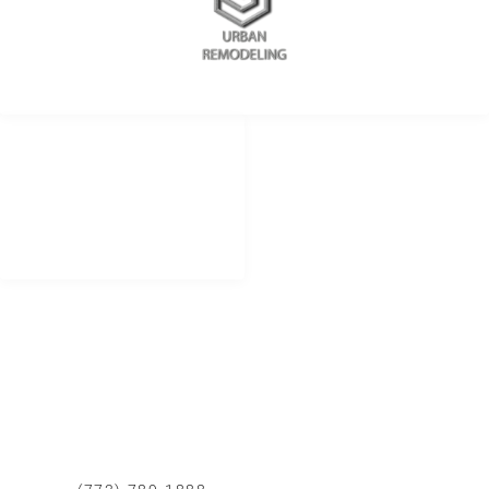
REDES SOCIALES
METODOS DE PAGO
remodelingurban
Cheque
Cash
@urbanremodeling
Zelle
@UrbanRemodeling
urbanedificaciones
CONTACTO LIMA PERU
+51 934 625 198
Peru
Calle Democracia 102 La Perla callao.
CONTACTO CHICAGO