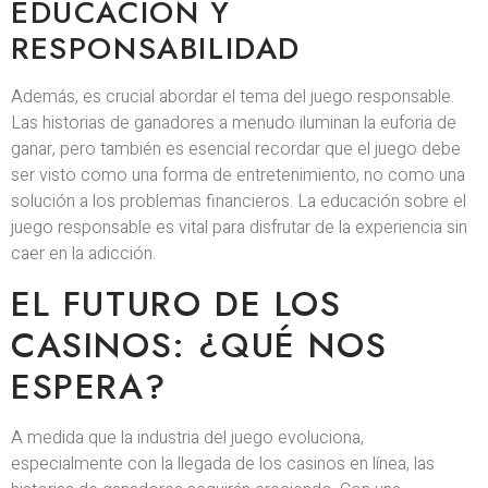
EDUCACIÓN Y
RESPONSABILIDAD
Además, es crucial abordar el tema del juego responsable.
Las historias de ganadores a menudo iluminan la euforia de
ganar, pero también es esencial recordar que el juego debe
ser visto como una forma de entretenimiento, no como una
solución a los problemas financieros. La educación sobre el
juego responsable es vital para disfrutar de la experiencia sin
caer en la adicción.
EL FUTURO DE LOS
CASINOS: ¿QUÉ NOS
ESPERA?
A medida que la industria del juego evoluciona,
especialmente con la llegada de los casinos en línea, las