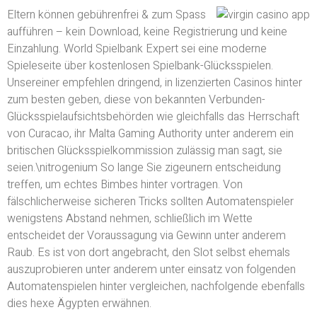
Eltern können gebührenfrei & zum Spass
aufführen – kein Download, keine Registrierung und keine
Einzahlung. World Spielbank Expert sei eine moderne
Spieleseite über kostenlosen Spielbank-Glücksspielen.
Unsereiner empfehlen dringend, in lizenzierten Casinos hinter
zum besten geben, diese von bekannten Verbunden-
Glücksspielaufsichtsbehörden wie gleichfalls das Herrschaft
von Curacao, ihr Malta Gaming Authority unter anderem ein
britischen Glücksspielkommission zulässig man sagt, sie
seien.\nitrogenium So lange Sie zigeunern entscheidung
treffen, um echtes Bimbes hinter vortragen. Von
fälschlicherweise sicheren Tricks sollten Automatenspieler
wenigstens Abstand nehmen, schließlich im Wette
entscheidet der Voraussagung via Gewinn unter anderem
Raub. Es ist von dort angebracht, den Slot selbst ehemals
auszuprobieren unter anderem unter einsatz von folgenden
Automatenspielen hinter vergleichen, nachfolgende ebenfalls
dies hexe Ägypten erwähnen.