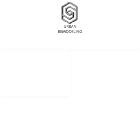
REDES SOCIALES
METODOS DE PAGO
remodelingurban
Cheque
Cash
@urbanremodeling
Zelle
@UrbanRemodeling
urbanedificaciones
CONTACTO LIMA PERU
+51 934 625 198
Peru
Calle Democracia 102 La Perla callao.