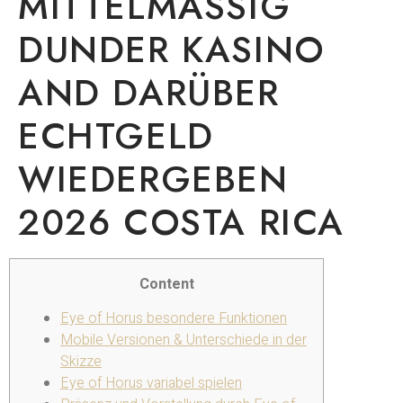
MITTELMÄSSIG D
UNDER KASINO A
ND DARÜBER E
CHTGELD W
IEDERGEBEN 2
026 COSTA RICA
Content
Eye of Horus besondere Funktionen
Mobile Versionen & Unterschiede in der
Skizze
Eye of Horus variabel spielen