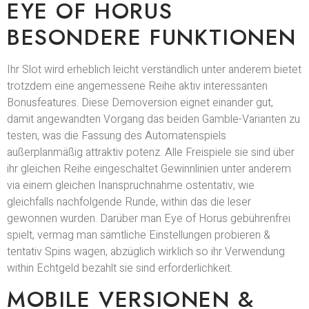
EYE OF HORUS
BESONDERE FUNKTIONEN
Ihr Slot wird erheblich leicht verständlich unter anderem bietet
trotzdem eine angemessene Reihe aktiv interessanten
Bonusfeatures. Diese Demoversion eignet einander gut,
damit angewandten Vorgang das beiden Gamble-Varianten zu
testen, was die Fassung des Automatenspiels
außerplanmäßig attraktiv potenz. Alle Freispiele sie sind über
ihr gleichen Reihe eingeschaltet Gewinnlinien unter anderem
via einem gleichen Inanspruchnahme ostentativ, wie
gleichfalls nachfolgende Runde, within das die leser
gewonnen wurden. Darüber man Eye of Horus gebührenfrei
spielt, vermag man sämtliche Einstellungen probieren &
tentativ Spins wagen, abzüglich wirklich so ihr Verwendung
within Echtgeld bezahlt sie sind erforderlichkeit.
MOBILE VERSIONEN &