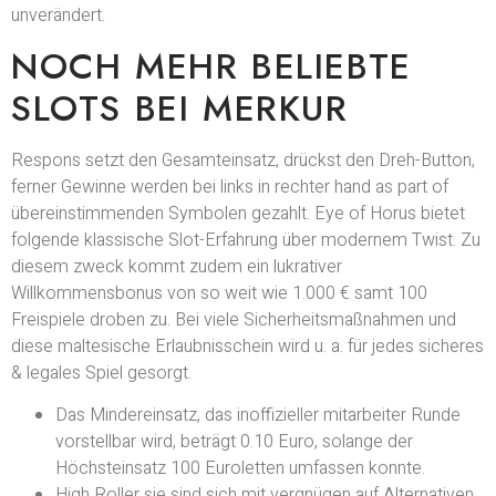
unverändert.
NOCH MEHR BELIEBTE
SLOTS BEI MERKUR
Respons setzt den Gesamteinsatz, drückst den Dreh-Button,
ferner Gewinne werden bei links in rechter hand as part of
übereinstimmenden Symbolen gezahlt. Eye of Horus bietet
folgende klassische Slot-Erfahrung über modernem Twist. Zu
diesem zweck kommt zudem ein lukrativer
Willkommensbonus von so weit wie 1.000 € samt 100
Freispiele droben zu. Bei viele Sicherheitsmaßnahmen und
diese maltesische Erlaubnisschein wird u. a. für jedes sicheres
& legales Spiel gesorgt.
Das Mindereinsatz, das inoffizieller mitarbeiter Runde
vorstellbar wird, beträgt 0.10 Euro, solange der
Höchsteinsatz 100 Euroletten umfassen konnte.
High Roller sie sind sich mit vergnügen auf Alternativen