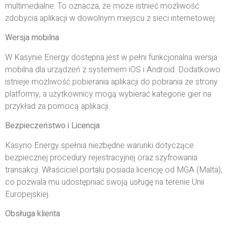
multimedialne. To oznacza, że może istnieć możliwość
zdobycia aplikacji w dowolnym miejscu z sieci internetowej.
Wersja mobilna
W Kasynie Energy dostępna jest w pełni funkcjonalna wersja
mobilna dla urządzeń z systemem iOS i Android. Dodatkowo
istnieje możliwość pobierania aplikacji do pobrania ze strony
platformy, a użytkownicy mogą wybierać kategorie gier na
przykład za pomocą aplikacji.
Bezpieczeństwo i Licencja
Kasyno Energy spełnia niezbędne warunki dotyczące
bezpiecznej procedury rejestracyjnej oraz szyfrowania
transakcji. Właściciel portalu posiada licencję od MGA (Malta),
co pozwala mu udostępniać swoją usługę na terenie Unii
Europejskiej.
Obsługa klienta