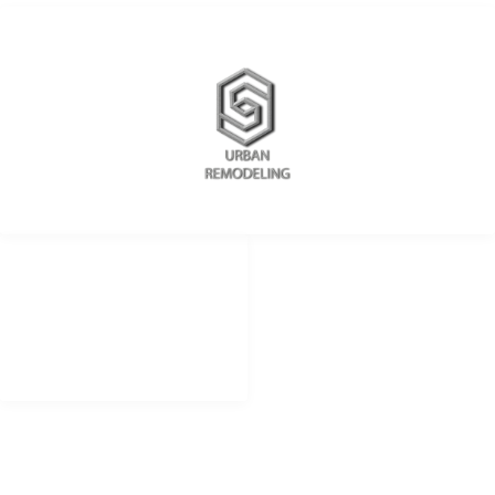
REDES SOCIALES
METODOS DE PAGO
remodelingurban
Cheque
Cash
@urbanremodeling
Zelle
@UrbanRemodeling
urbanedificaciones
CONTACTO LIMA PERU
+51 934 625 198
Peru