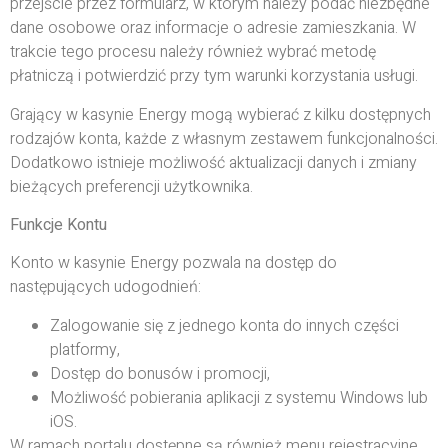
przejście przez formularz, w którym należy podać niezbędne
dane osobowe oraz informacje o adresie zamieszkania. W
trakcie tego procesu należy również wybrać metodę
płatniczą i potwierdzić przy tym warunki korzystania usługi.
Grający w kasynie Energy mogą wybierać z kilku dostępnych
rodzajów konta, każde z własnym zestawem funkcjonalności.
Dodatkowo istnieje możliwość aktualizacji danych i zmiany
bieżących preferencji użytkownika.
Funkcje Kontu
Konto w kasynie Energy pozwala na dostęp do
następujących udogodnień:
Zalogowanie się z jednego konta do innych części
platformy,
Dostęp do bonusów i promocji,
Możliwość pobierania aplikacji z systemu Windows lub
iOS.
W ramach portalu dostępne są również menu rejestracyjne,