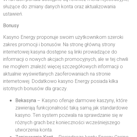
służące do zmiany danych konta oraz aktualizowania
ustawień.
Bonusy
Kasyno Energy proponuje swoim użytkownikom szeroki
zakres promocji i bonusów. Na stronę główną strony
internetowej kasyna dostępne są linki prowadzące do
informacji o nowych akcjach promocyjnych, ale w tej chwili
nie mogłem znaleźć więcej szczegółowych informacji o
aktualnie wyświetlanych zaoferowaniach na stronie
internetowej. Dodatkowo kasyno Energy posiada kilka
istotnych bonusów dla graczy.
Bekasyna
– Kasyno oferuje darmowe kaszyny, które
zawierają funkcjonalność taką samą jak standardowe
kasyno. Ten system pozwala na sprawdzanie się w
różnych grach bez konieczności wcześniejszego
utworzenia konta.