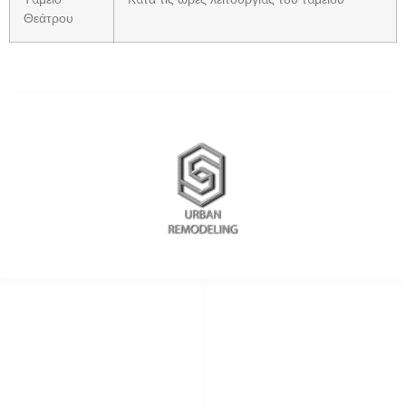
Θεάτρου
REDES SOCIALES
METODOS DE PAGO
remodelingurban
Cheque
Cash
@urbanremodeling
Zelle
@UrbanRemodeling
urbanedificaciones