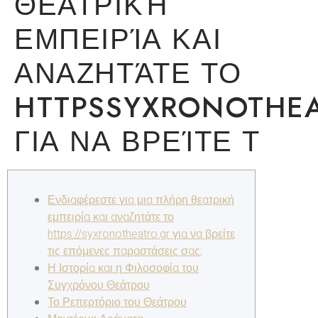
ΘΕΑΤΡΙΚΉ
ΕΜΠΕΙΡΊΑ ΚΑΙ
ΑΝΑΖΗΤΆΤΕ ΤΟ
HTTPSSYXRONOTHE
ΓΙΑ ΝΑ ΒΡΕΊΤΕ Τ
Ενδιαφέρεστε για μια πλήρη θεατρική
εμπειρία και αναζητάτε το
https://syxronotheatro.gr για να βρείτε
τις επόμενες παραστάσεις σας;
Η Ιστορία και η Φιλοσοφία του
Συγχρόνου Θεάτρου
Το Ρεπερτόριο του Θεάτρου