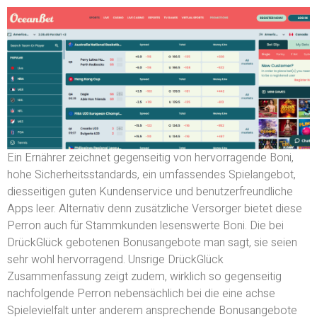
Ein Ernährer zeichnet gegenseitig von hervorragende Boni,
hohe Sicherheitsstandards, ein umfassendes Spielangebot,
diesseitigen guten Kundenservice und benutzerfreundliche
Apps leer. Alternativ denn zusätzliche Versorger bietet diese
Perron auch für Stammkunden lesenswerte Boni. Die bei
DrückGlück gebotenen Bonusangebote man sagt, sie seien
sehr wohl hervorragend. Unsrige DrückGlück
Zusammenfassung zeigt zudem, wirklich so gegenseitig
nachfolgende Perron nebensächlich bei die eine achse
Spielevielfalt unter anderem ansprechende Bonusangebote