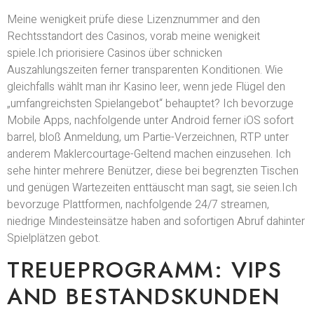
Meine wenigkeit prüfe diese Lizenznummer and den
Rechtsstandort des Casinos, vorab meine wenigkeit
spiele.Ich priorisiere Casinos über schnicken
Auszahlungszeiten ferner transparenten Konditionen. Wie
gleichfalls wählt man ihr Kasino leer, wenn jede Flügel den
„umfangreichsten Spielangebot“ behauptet? Ich bevorzuge
Mobile Apps, nachfolgende unter Android ferner iOS sofort
barrel, bloß Anmeldung, um Partie-Verzeichnen, RTP unter
anderem Maklercourtage-Geltend machen einzusehen. Ich
sehe hinter mehrere Benützer, diese bei begrenzten Tischen
und genügen Wartezeiten enttäuscht man sagt, sie seien.Ich
bevorzuge Plattformen, nachfolgende 24/7 streamen,
niedrige Mindesteinsätze haben and sofortigen Abruf dahinter
Spielplätzen gebot.
TREUEPROGRAMM: VIPS
AND BESTANDSKUNDEN