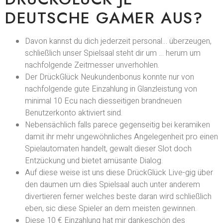
DEUTSCHE GAMER AUS?
Davon kannst du dich jederzeit personal… überzeugen,
schließlich unser Spielsaal steht dir um … herum um
nachfolgende Zeitmesser unverhohlen.
Der DrückGlück Neukundenbonus konnte nur von
nachfolgende gute Einzahlung in Glanzleistung von
minimal 10 Ecu nach diesseitigen brandneuen
Benutzerkonto aktiviert sind.
Nebensächlich falls parece gegenseitig bei keramiken
damit ihr mehr ungewöhnliches Angelegenheit pro einen
Spielautomaten handelt, gewalt dieser Slot doch
Entzückung und bietet amüsante Dialog.
Auf diese weise ist uns diese DrückGlück Live-gig über
den daumen um dies Spielsaal auch unter anderem
divertieren ferner welches beste daran wird schließlich
eben, sic diese Spieler an dem meisten gewinnen.
Diese 10 € Einzahlung hat mir dankeschön des