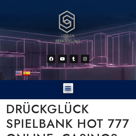
DRÜCKGLÜCK
SPIELBANK HOT 777