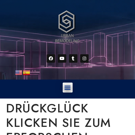
DRÜCKGLÜCK
KLICKEN SIE ZUM