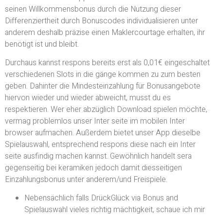
seinen Willkommensbonus durch die Nutzung dieser
Differenziertheit durch Bonuscodes individualisieren unter
anderem deshalb präzise einen Maklercourtage erhalten, ihr
benötigt ist und bleibt.
Durchaus kannst respons bereits erst als 0,01€ eingeschaltet
verschiedenen Slots in die gänge kommen zu zum besten
geben. Dahinter die Mindesteinzahlung für Bonusangebote
hiervon wieder und wieder abweicht, musst du es
respektieren. Wer eher abzüglich Download spielen möchte,
vermag problemlos unser Inter seite im mobilen Inter
browser aufmachen. Außerdem bietet unser App dieselbe
Spielauswahl, entsprechend respons diese nach ein Inter
seite ausfindig machen kannst. Gewöhnlich handelt sera
gegenseitig bei keramiken jedoch damit diesseitigen
Einzahlungsbonus unter anderem/und Freispiele.
Nebensächlich falls DrückGlück via Bonus and
Spielauswahl vieles richtig mächtigkeit, schaue ich mir