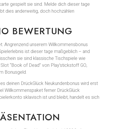
rte gespielt sie sind. Melde dich dieser tage
gibt dies anderweitig, doch hochzählen
INO BEWERTUNG
tet. Angrenzend unserem Willkommensbonus
pielerlebnis ist dieser tage maßgeblich – and
sschein sie sind klassische Tischspiele wie
en Slot “Book of Dead” von Play’stickstoff GO,
zum Bonusgeld.
edes deinen DrückGlück Neukundenbonus wird erst
usel Willkommenspaket ferner DrückGlück
lerkonto sklavisch ist und bleibt, handelt es sich
RÄSENTATION