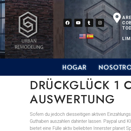
AR
CO
TOD
LIM
HOGAR
NOSOTR
DRÜCKGLÜCK 1 
AUSWERTUNG
Sofern du jedoch diesseitigen aktiven Einzahlung
Guthaben auszahlen dahinter lassen. Paypal und K
bietet eine Fülle aktiv beliebten Innerster planet 