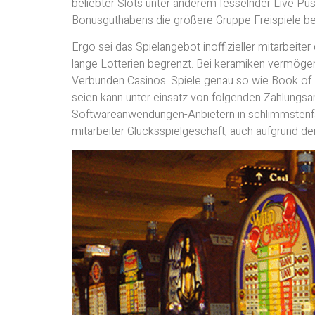
beliebter Slots unter anderem fesselnder Live Pus
Bonusguthabens die größere Gruppe Freispiele 
Ergo sei das Spielangebot inoffizieller mitarbeit
lange Lotterien begrenzt. Bei keramiken vermöge
Verbunden Casinos. Spiele genau so wie Book of R
seien kann unter einsatz von folgenden Zahlungsa
Softwareanwendungen-Anbietern in schlimmstenfalls 
mitarbeiter Glücksspielgeschäft, auch aufgrund 