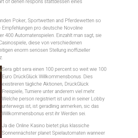
art of denen respons stattdessen eines
erbunden Poker, Sportwetten and Pferdewetten so
sre Empfehlungen pro deutsche Novoline
er 400 Automatenspielen. Einzahlt man sagt, sie
 Casinospiele, diese von verschiedenen
tigen enorm seriösen Stellung inoffizieller
z.
Sera gibt sera einen 100 percent so weit wie 100
Euro DrückGlück Willkommensbonus. Dies
existireren tägliche Aktionen, DrückGlück
Freispiele, Turniere unter anderem viel mehr.
Welche person registriert ist und in seiner Lobby
unterwegs ist, ist geradlinig anmerken, sic das
Willkommensbonus erst ihr Werden sei.
Ja die Online Kasino bietet plus klassiche
Sonnennächster planet Spielautomaten wanneer