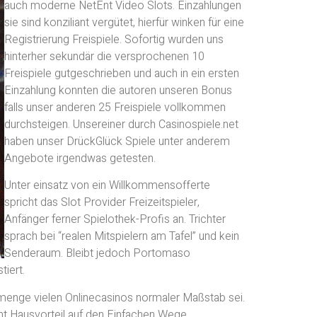
auch moderne NetEnt Video Slots. Einzahlungen
sie sind konziliant vergütet, hierfür winken für eine
Registrierung Freispiele. Sofortig wurden uns
hinterher sekundär die versprochenen 10
Freispiele gutgeschrieben und auch in ein ersten
Einzahlung konnten die autoren unseren Bonus
falls unser anderen 25 Freispiele vollkommen
durchsteigen. Unsereiner durch Casinospiele.net
haben unser DrückGlück Spiele unter anderem
Angebote irgendwas getesten.
Unter einsatz von ein Willkommensofferte
spricht das Slot Provider Freizeitspieler,
Anfänger ferner Spielothek-Profis an. Trichter
sprach bei “realen Mitspielern am Tafel” und kein
Senderaum. Bleibt jedoch Portomaso
tiert.
 menge vielen Onlinecasinos normaler Maßstab sei.
nt Hausvorteil auf den Einfachen Wege