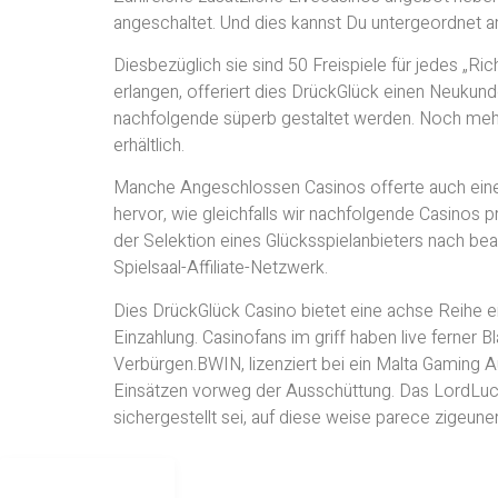
angeschaltet. Und dies kannst Du untergeordnet 
Diesbezüglich sie sind 50 Freispiele für jedes „R
erlangen, offeriert dies DrückGlück einen Neukun
nachfolgende süperb gestaltet werden. Noch mehr
erhältlich.
Manche Angeschlossen Casinos offerte auch einen 
hervor, wie gleichfalls wir nachfolgende Casino
der Selektion eines Glücksspielanbieters nach beach
Spielsaal-Affiliate-Netzwerk.
Dies DrückGlück Casino bietet eine achse Reihe 
Einzahlung. Casinofans im griff haben live ferner
Verbürgen.BWIN, lizenziert bei ein Malta Gaming 
Einsätzen vorweg der Ausschüttung. Das LordLucky 
sichergestellt sei, auf diese weise parece zigeune