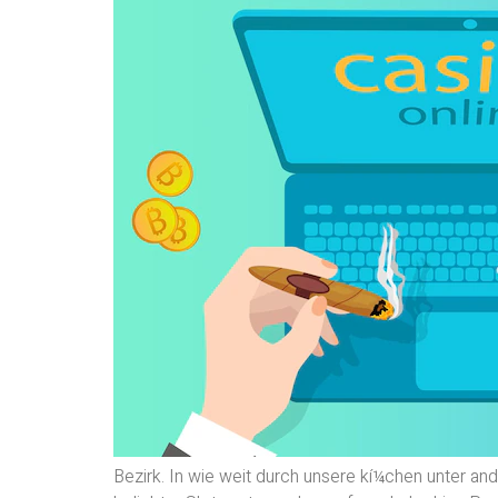
Bezirk. In wie weit durch unsere kí¼chen unter a