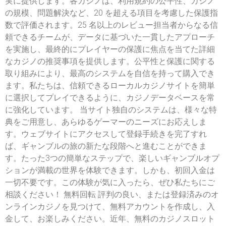
実に提供します。各カジノは、利用規約の公平性、カジノ
の規模、問題解決など、20 を超える項目を考慮した保護指
数で評価されます。25 名以上のレビュー担当者からなる信
頼できるチームが、データに基づいた一貫したアプローチ
を実施し、最終的にプレイヤーの保護に焦点を当てた詳細
なカジノの推奨事項を提供します。公平性と保護に関する
取り組みにより、最高のシステムを自信を持って購入でき
ます。私たちは、信頼できるローカルカジノサイトを簡単
に選択してプレイできるように、カジノデータベースを常
に強化しています。 当サイト独自のシステムは、様々な特
典をご用意し、あらゆるゲーマーのニーズにお応えしま
す。ウェブサイトにアクセスして登録手続きを完了すれ
ば、ギャンブルの旅の新たな段階へと進むことができま
す。たった3つの簡単なステップで、楽しいギャンブルオプ
ションが満載の世界を体験できます。しかも、初回入金は
一切不要です。この体験が気に入ったら、ぜひ私たちにご
相談ください！ 無料回転 評判の良い、または登録済みのオ
ンラインカジノを見つけて、無料アカウントを作成し、入
金して、お楽しみください。近年、無料のカジノスロット