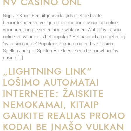
NV CASINO ONL
Grijp Je Kans: Een uitgebreide gids met de beste
beoordelingen en veilige opties rondom nv casino online,
voor urenlang plezier en hoge winkansen. Wat is ‘nv casino
online’ en waarom is het populair? Het aanbod aan spellen bij
‘nv casino online’ Populaire Gokautomaten Live Casino
Spellen Jackpot Spellen Hoe kies je een betrouwbaar ‘nv
casino […]
„LIGHTNING LINK“
LOŠIMO AUTOMATAI
INTERNETE: ŽAISKITE
NEMOKAMAI, KITAIP
GAUKITE REALIAS PROMO
KODAI BE ĮNAŠO VULKAN