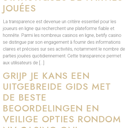
JOUÉES
La transparence est devenue un critère essentiel pour les
joueurs en ligne qui recherchent une plateforme fiable et
honnête. Parmi les nombreux casinos en ligne, betify casino
se distingue par son engagement à fournir des informations
claires et précises sur ses activités, notamment le nombre de
parties jouées quotidiennement. Cette transparence permet
aux utilisateurs de […]
GRIJP JE KANS EEN
UITGEBREIDE GIDS MET
DE BESTE
BEOORDELINGEN EN
VEILIGE OPTIES RONDOM