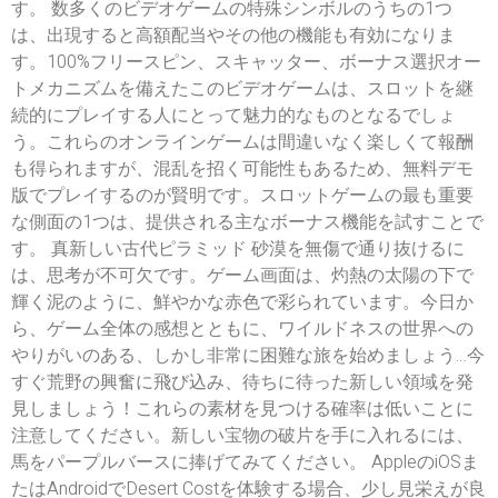
す。 数多くのビデオゲームの特殊シンボルのうちの1つ
は、出現すると高額配当やその他の機能も有効になりま
す。100%フリースピン、スキャッター、ボーナス選択オー
トメカニズムを備えたこのビデオゲームは、スロットを継
続的にプレイする人にとって魅力的なものとなるでしょ
う。これらのオンラインゲームは間違いなく楽しくて報酬
も得られますが、混乱を招く可能性もあるため、無料デモ
版でプレイするのが賢明です。スロットゲームの最も重要
な側面の1つは、提供される主なボーナス機能を試すことで
す。 真新しい古代ピラミッド 砂漠を無傷で通り抜けるに
は、思考が不可欠です。ゲーム画面は、灼熱の太陽の下で
輝く泥のように、鮮やかな赤色で彩られています。今日か
ら、ゲーム全体の感想とともに、ワイルドネスの世界への
やりがいのある、しかし非常に困難な旅を始めましょう…今
すぐ荒野の興奮に飛び込み、待ちに待った新しい領域を発
見しましょう！これらの素材を見つける確率は低いことに
注意してください。新しい宝物の破片を手に入れるには、
馬をパープルバースに捧げてみてください。 AppleのiOSま
たはAndroidでDesert Costを体験する場合、少し見栄えが良