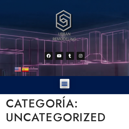
CATEGORÍA:
UNCATEGORIZED