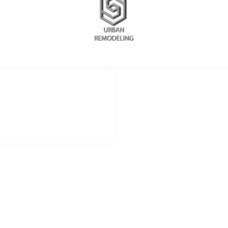
REDES SOCIALES
METODOS DE PAGO
remodelingurban
Cheque
Cash
@urbanremodeling
Zelle
@UrbanRemodeling
urbanedificaciones
CONTACTO LIMA PERU
+51 934 625 198
Peru
Calle Democracia 102 La Perla callao.
CONTACTO CHICAGO