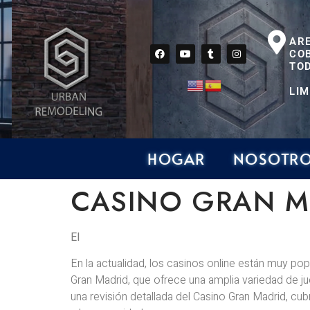
AR
CO
TOD
LIM
HOGAR
NOSOTR
CASINO GRAN M
El
En la actualidad, los casinos online están muy pop
Gran Madrid, que ofrece una amplia variedad de ju
una revisión detallada del Casino Gran Madrid, c