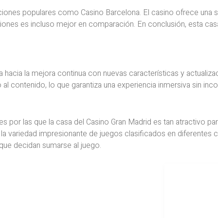
ciones populares como Casino Barcelona. El casino ofrece una s
isiones es incluso mejor en comparación. En conclusión, esta ca
 hacia la mejora continua con nuevas características y actualizac
al contenido, lo que garantiza una experiencia inmersiva sin inc
 por las que la casa del Casino Gran Madrid es tan atractivo par
variedad impresionante de juegos clasificados en diferentes cat
 que decidan sumarse al juego.
CTO LIMA PERU
METODOS DE
REDES SOCI
PAGO
+51 934 625 198
remod
Cheque
Peru
@urb
Cash