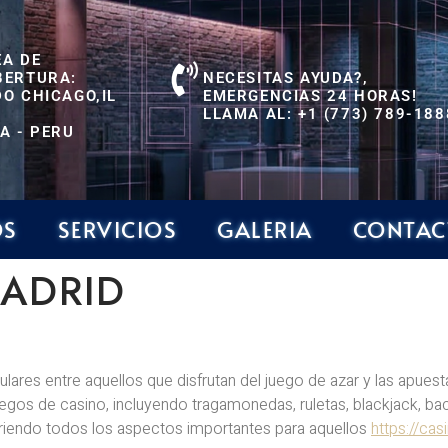
EA DE
BERTURA:
NECESITAS AYUDA?,
O CHICAGO,IL
EMERGENCIAS 24 HORAS!
LLAMA AL: +1 (773) 789-188
A - PERU
OS
SERVICIOS
GALERIA
CONTAC
ADRID
ulares entre aquellos que disfrutan del juego de azar y las apues
egos de casino, incluyendo tragamonedas, ruletas, blackjack, ba
ubriendo todos los aspectos importantes para aquellos
https://cas