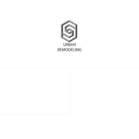
REDES SOCIALES
METODOS DE PAGO
remodelingurban
Cheque
Cash
@urbanremodeling
Zelle
@UrbanRemodeling
urbanedificaciones
CONTACTO LIMA PERU
+51 934 625 198
Peru