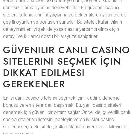
veren casino siteleri de bu listeye dahil, böylece kullanıcılar
ücretsiz olarak oyunları deneyebilirler. En güvenilir casino
siteleri, kullanıcıların ihtiyaçlarına ve beklentilere uygun olarak
çeşitli oyunları ve bonusları sunarlar. Bu siteler, kullanıcıların
deneyimini en iyi şekilde yaşamasına yardımcı olmak için
detaylı ve kullanıcı dostu bir arayüze sahiptirler.
GÜVENILIR CANLI CASINO
SITELERINI SEÇMEK İÇIN
DIKKAT EDILMESI
GEREKENLER
En iyi canlı casino sitelerini seçmek için ilk adım, deneme
bonusu veren sitelerden başlamak. Bu, yeni casino siteleri
denemek için güvenli bir ortam sağlar. Öncelikle, güvenilir canlı
casino sitelerinin listesini inceleyin ve en iyi slot casino
sitelerini seçin. Bu siteler, kullanıcılarına güvenli ve etkileyici bir