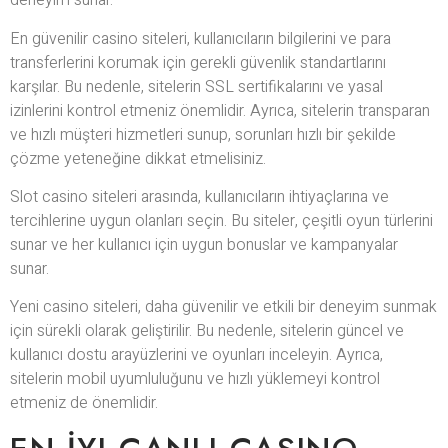
deneyim sunar.
En güvenilir casino siteleri, kullanıcıların bilgilerini ve para
transferlerini korumak için gerekli güvenlik standartlarını
karşılar. Bu nedenle, sitelerin SSL sertifikalarını ve yasal
izinlerini kontrol etmeniz önemlidir. Ayrıca, sitelerin transparan
ve hızlı müşteri hizmetleri sunup, sorunları hızlı bir şekilde
çözme yeteneğine dikkat etmelisiniz.
Slot casino siteleri arasında, kullanıcıların ihtiyaçlarına ve
tercihlerine uygun olanları seçin. Bu siteler, çeşitli oyun türlerini
sunar ve her kullanıcı için uygun bonuslar ve kampanyalar
sunar.
Yeni casino siteleri, daha güvenilir ve etkili bir deneyim sunmak
için sürekli olarak geliştirilir. Bu nedenle, sitelerin güncel ve
kullanıcı dostu arayüzlerini ve oyunları inceleyin. Ayrıca,
sitelerin mobil uyumluluğunu ve hızlı yüklemeyi kontrol
etmeniz de önemlidir.