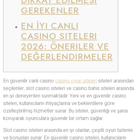
DIKKAT EDILMESI
GEREKENLER
EN İYI CANLI
CASINO SITELERI
2026: ÖNERILER VE
DEĞERLENDIRMELER
En güvenilir canlı casino
casino oyun siteleri
siteleri arasından
seçilenler, slot casino siteleri ve casino bahis siteleri arasında
en iyi deneyimleri sunmaktadır. Yeni ve en güvenilir casino
siteleri, kullanıcıların ihtiyaçlarına ve beklentilere göre
özelleştirilmiş hizmetler sunar. Bu siteler, güvenliği ve şansı
koruyarak oyunculara güvenilir bir ortam sağlar.
Slot casino siteleri arasında en iyi olanlar, çeşitli oyun türlerini
ve bonusları sunar. En güvenilir casino siteleri, kullanıcıların