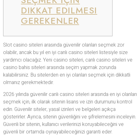
SEÇMEK İÇIN
DIKKAT EDILMESI
GEREKENLER
Slot casino siteleri arasında güvenilir olanları seçmek zor
olabilir, ancak bu yıl en iyi canlı casino siteleri listesiyle size
yardımcı olacağız. Yeni casino siteleri, canlı casino siteleri ve
casino bahis siteleri arasında seçim yapmak zorunda
kalabilirsiniz. Bu sitelerden en iyi olanları seçmek için dikkatli
olmanız gerekmektedir.
2026 yılında güvenilir canlı casino siteleri arasında en iyi olanları
seçmek için, ilk olarak sitenin lisans ve izin durumunu kontrol
edin. Güvenilir siteler, yasal izinleri ve belgeleri açıkça
gösterirler. Ayrıca, sitenin güvenliğini ve şifrelemesini inceleyin.
Güvenli bir sitenin, kullanıcı verilerinizi koruyabileceğini ve
güvenli bir ortamda oynayabileceğinizi garanti eder.