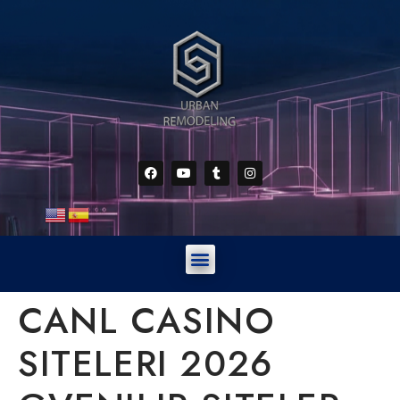
CANL CASINO
SITELERI 2026