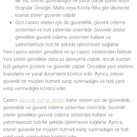
alır. Bu, sitenin güvenilirliğini ve yasal olarak işletilmesini
doğrular. Örneğin, Malta veya Kosta Rika gibi ülkelerde
lisanslı siteler güvenilir olabilir.
Slot casino siteleri için de güvenilirlik, güvenli ödeme
sistemleri ve hızlı yatırımlar önemlidir. Güvenilir siteler
genellikle güvenli ödeme sistemleri kullanır ve
yatırımlarınızın hızlı bir şekilde işlenmesini sağlarlar.
Yeni casino siteleri genellikle en iyi casino sitelerinden farklıdır.
Yeni siteler genellikle daha az deneyimli olabilir, ancak bazıları
hızlı gelişimi gösterir ve güvenilir olabilir. Öncelikle yeni sitelerin
lisanslarını ve yasal durumlarını kontrol edin. Ayrıca, sitenin
güvenilir bir müşteri hizmeti sunıp sunmadığını ve hızlı yanıt
verip vermediğini kontrol edin.
Casino
güvenilir kumar siteleri
bahis siteleri için de güvenilirlik,
güvenilirlik ve güvenli ödeme sistemleri önemlidir. Güvenilir
siteler genellikle güvenli ödeme sistemleri kullanır ve
yatırımlarınızın hızlı bir şekilde işlenmesini sağlarlar. Ayrıca,
sitenin güvenilir bir müşteri hizmeti sunıp sunmadığını ve hızlı