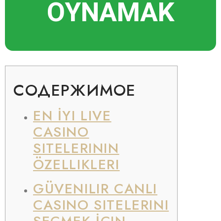
OYNAMAK
СОДЕРЖИМОЕ
EN İYI LIVE
CASINO
SITELERININ
ÖZELLIKLERI
GÜVENILIR CANLI
CASINO SITELERINI