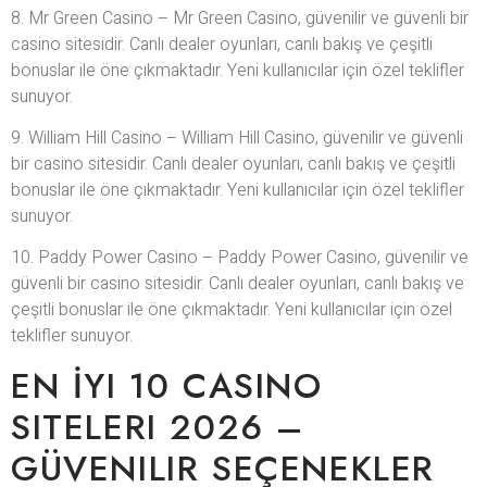
8. Mr Green Casino – Mr Green Casino, güvenilir ve güvenli bir
casino sitesidir. Canlı dealer oyunları, canlı bakış ve çeşitli
bonuslar ile öne çıkmaktadır. Yeni kullanıcılar için özel teklifler
sunuyor.
9. William Hill Casino – William Hill Casino, güvenilir ve güvenli
bir casino sitesidir. Canlı dealer oyunları, canlı bakış ve çeşitli
bonuslar ile öne çıkmaktadır. Yeni kullanıcılar için özel teklifler
sunuyor.
10. Paddy Power Casino – Paddy Power Casino, güvenilir ve
güvenli bir casino sitesidir. Canlı dealer oyunları, canlı bakış ve
çeşitli bonuslar ile öne çıkmaktadır. Yeni kullanıcılar için özel
teklifler sunuyor.
EN İYI 10 CASINO
SITELERI 2026 –
GÜVENILIR SEÇENEKLER