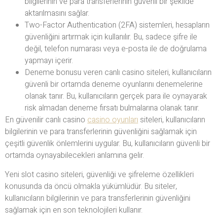
bilgilerinin ve para transferlerinin güvenli bir şekilde
aktarılmasını sağlar.
Two-Factor Authentication (2FA) sistemleri, hesapların
güvenliğini artırmak için kullanılır. Bu, sadece şifre ile
değil, telefon numarası veya e-posta ile de doğrulama
yapmayı içerir.
Deneme bonusu veren canlı casino siteleri, kullanıcıların
güvenli bir ortamda deneme oyunlarını denemelerine
olanak tanır. Bu, kullanıcıların gerçek para ile oynayarak
risk almadan deneme fırsatı bulmalarına olanak tanır.
En güvenilir canlı casino
casino oyunları
siteleri, kullanıcıların
bilgilerinin ve para transferlerinin güvenliğini sağlamak için
çeşitli güvenlik önlemlerini uygular. Bu, kullanıcıların güvenli bir
ortamda oynayabilecekleri anlamına gelir.
Yeni slot casino siteleri, güvenliği ve şifreleme özellikleri
konusunda da öncü olmakla yükümlüdür. Bu siteler,
kullanıcıların bilgilerinin ve para transferlerinin güvenliğini
sağlamak için en son teknolojileri kullanır.