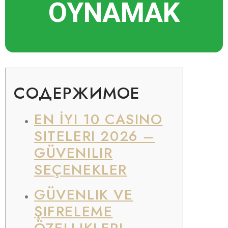
OYNAMAK
СОДЕРЖИМОЕ
EN İYI 10 CASINO
SITELERI 2026 –
GÜVENILIR
SEÇENEKLER
GÜVENLIK VE
ŞIFRELEME