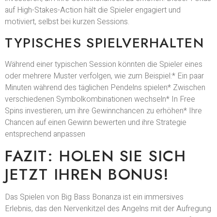
auf High-Stakes-Action hält die Spieler engagiert und
motiviert, selbst bei kurzen Sessions.
TYPISCHES SPIELVERHALTEN
Während einer typischen Session könnten die Spieler eines
oder mehrere Muster verfolgen, wie zum Beispiel:* Ein paar
Minuten während des täglichen Pendelns spielen* Zwischen
verschiedenen Symbolkombinationen wechseln* In Free
Spins investieren, um ihre Gewinnchancen zu erhöhen* Ihre
Chancen auf einen Gewinn bewerten und ihre Strategie
entsprechend anpassen
FAZIT: HOLEN SIE SICH
JETZT IHREN BONUS!
Das Spielen von Big Bass Bonanza ist ein immersives
Erlebnis, das den Nervenkitzel des Angelns mit der Aufregung