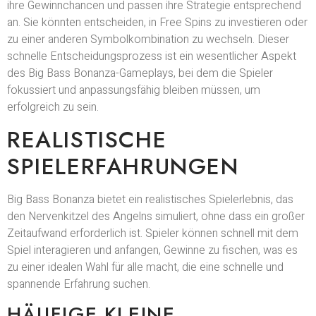
ihre Gewinnchancen und passen ihre Strategie entsprechend
an. Sie könnten entscheiden, in Free Spins zu investieren oder
zu einer anderen Symbolkombination zu wechseln. Dieser
schnelle Entscheidungsprozess ist ein wesentlicher Aspekt
des Big Bass Bonanza-Gameplays, bei dem die Spieler
fokussiert und anpassungsfähig bleiben müssen, um
erfolgreich zu sein.
REALISTISCHE
SPIELERFAHRUNGEN
Big Bass Bonanza bietet ein realistisches Spielerlebnis, das
den Nervenkitzel des Angelns simuliert, ohne dass ein großer
Zeitaufwand erforderlich ist. Spieler können schnell mit dem
Spiel interagieren und anfangen, Gewinne zu fischen, was es
zu einer idealen Wahl für alle macht, die eine schnelle und
spannende Erfahrung suchen.
HÄUFIGE KLEINE