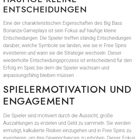
ENTSCHEIDUNGEN
Eine der charakteristischen Eigenschaften des Big Bass
Bonanza-Gameplays ist sein Fokus auf häufige kleine
Entscheidungen. Die Spieler treffen ständig Entscheidungen
darüber, welche Symbole sie landen, wie sie in Free Spins
investieren und wann sie die Strategie wechseln. Dieser
wiederholte Entscheidungsprozess ist entscheidend für den
Erfolg im Spiel, bei dem die Spieler wachsam und
anpassungsfähig bleiben müssen.
SPIELERMOTIVATION UND
ENGAGEMENT
Die Spieler sind motiviert durch die Aussicht, große
Auszahlungen zu erzielen und Geld zu sammeln. Sie werden
ermutigt, kalkulierte Risiken einzugehen und in Free Spins zu
investieren, um ihre Gewinnchancen zu erhöhen. Dieser Fokus