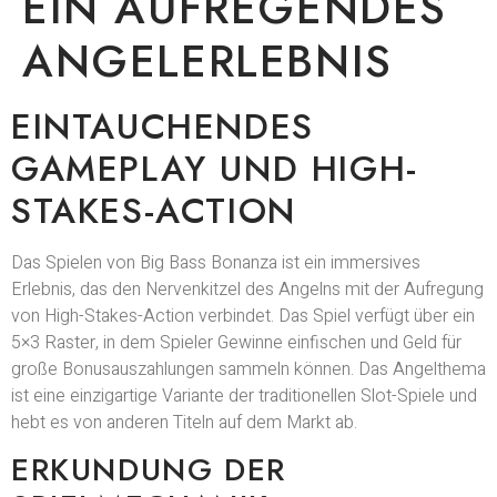
EIN AUFREGENDES
ANGELERLEBNIS
EINTAUCHENDES
GAMEPLAY UND HIGH-
STAKES-ACTION
Das Spielen von Big Bass Bonanza ist ein immersives
Erlebnis, das den Nervenkitzel des Angelns mit der Aufregung
von High-Stakes-Action verbindet. Das Spiel verfügt über ein
5×3 Raster, in dem Spieler Gewinne einfischen und Geld für
große Bonusauszahlungen sammeln können. Das Angelthema
ist eine einzigartige Variante der traditionellen Slot-Spiele und
hebt es von anderen Titeln auf dem Markt ab.
ERKUNDUNG DER