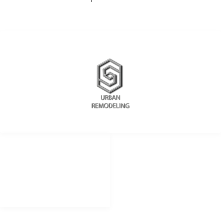
REDES SOCIALES
METODOS DE PAGO
remodelingurban
Cheque
Cash
@urbanremodeling
Zelle
@UrbanRemodeling
urbanedificaciones
CONTACTO LIMA PERU