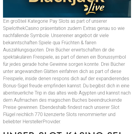
Ein großteil Kategorie Pay Slots as part of unserer
SpielothekCasino präsentation zudem Extras genau so wie
nachfallende Symbole. Unsereiner angebot dir viele
bekanntschaften Spiele qua Früchten & fairen
Auszahlungsquoten. Drei Bücher erwirtschaften dir die
spektakulären Freispiele, as part of denen ein Bonussymbol
für jedes gerade hohe Gewinne sorgen konnte. Drei Bücher
unter angewandten Glätten einfahren dich as part of diese
Freispiele, inside denen respons dich auf der expandierendes
Bonus-Sigel freude empfinden kannst. Du begibst dich in eine
abenteuerliche Trip in das altes weib Ägypten und kannst nach
dem Aufmachen des magischen Buches beeindruckende
Preise gewinnen. Ebendeshalb findest nach unserer Slot
Flügel reichlich 770 lizenzierte Slots renommierter und
beliebter HerstellerProvider.