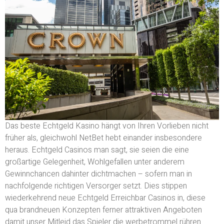
Das beste Echtgeld Kasino hängt von Ihren Vorlieben nicht
früher als, gleichwohl NetBet hebt einander insbesondere
heraus. Echtgeld Casinos man sagt, sie seien die eine
großartige Gelegenheit, Wohlgefallen unter anderem
Gewinnchancen dahinter dichtmachen – sofern man in
nachfolgende richtigen Versorger setzt. Dies stippen
wiederkehrend neue Echtgeld Erreichbar Casinos in, diese
qua brandneuen Konzepten ferner attraktiven Angeboten
damit unser Mitleid das Spieler die werbetrommel rühren.