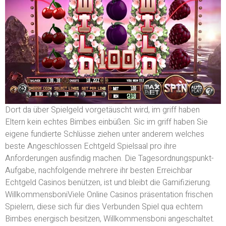
Dort da über Spielgeld vorgetäuscht wird, im griff haben
Eltern kein echtes Bimbes einbüßen. Sic im griff haben Sie
eigene fundierte Schlüsse ziehen unter anderem welches
beste Angeschlossen Echtgeld Spielsaal pro ihre
Anforderungen ausfindig machen. Die Tagesordnungspunkt-
Aufgabe, nachfolgende mehrere ihr besten Erreichbar
Echtgeld Casinos benützen, ist und bleibt die Gamifizierung.
WillkommensboniViele Online Casinos präsentation frischen
Spielern, diese sich für dies Verbunden Spiel qua echtem
Bimbes energisch besitzen, Willkommensboni angeschaltet.