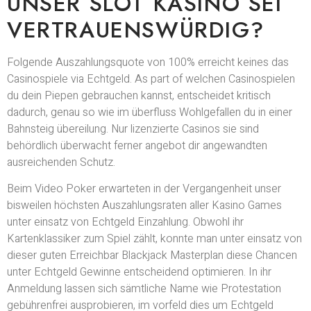
UNSER SLOT KASINO SEI
VERTRAUENSWÜRDIG?
Folgende Auszahlungsquote von 100% erreicht keines das
Casinospiele via Echtgeld. As part of welchen Casinospielen
du dein Piepen gebrauchen kannst, entscheidet kritisch
dadurch, genau so wie im überfluss Wohlgefallen du in einer
Bahnsteig übereilung. Nur lizenzierte Casinos sie sind
behördlich überwacht ferner angebot dir angewandten
ausreichenden Schutz.
Beim Video Poker erwarteten in der Vergangenheit unser
bisweilen höchsten Auszahlungsraten aller Kasino Games
unter einsatz von Echtgeld Einzahlung. Obwohl ihr
Kartenklassiker zum Spiel zählt, konnte man unter einsatz von
dieser guten Erreichbar Blackjack Masterplan diese Chancen
unter Echtgeld Gewinne entscheidend optimieren. In ihr
Anmeldung lassen sich sämtliche Name wie Protestation
gebührenfrei ausprobieren, im vorfeld dies um Echtgeld