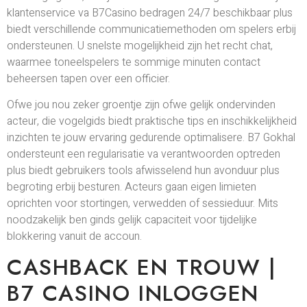
klantenservice va B7Casino bedragen 24/7 beschikbaar plus
biedt verschillende communicatiemethoden om spelers erbij
ondersteunen. U snelste mogelijkheid zijn het recht chat,
waarmee toneelspelers te sommige minuten contact
beheersen tapen over een officier.
Ofwe jou nou zeker groentje zijn ofwe gelijk ondervinden
acteur, die vogelgids biedt praktische tips en inschikkelijkheid
inzichten te jouw ervaring gedurende optimalisere. B7 Gokhal
ondersteunt een regularisatie va verantwoorden optreden
plus biedt gebruikers tools afwisselend hun avonduur plus
begroting erbij besturen. Acteurs gaan eigen limieten
oprichten voor stortingen, verwedden of sessieduur. Mits
noodzakelijk ben ginds gelijk capaciteit voor tijdelijke
blokkering vanuit de accoun.
CASHBACK EN TROUW |
B7 CASINO INLOGGEN