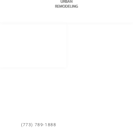
REDES SOCIALES
METODOS DE PAGO
remodelingurban
Cheque
Cash
@urbanremodeling
Zelle
@UrbanRemodeling
urbanedificaciones
CONTACTO LIMA PERU
+51 934 625 198
Peru
Calle Democracia 102 La Perla callao.
CONTACTO CHICAGO
(773) 789-1888