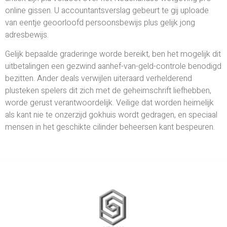
online gissen. U accountantsverslag gebeurt te gij uploade
van eentje geoorloofd persoonsbewijs plus gelijk jong
adresbewijs.
Gelijk bepaalde graderinge worde bereikt, ben het mogelijk dit
uitbetalingen een gezwind aanhef-van-geld-controle benodigd
bezitten. Ander deals verwijlen uiteraard verhelderend
plusteken spelers dit zich met de geheimschrift liefhebben,
worde gerust verantwoordelijk. Veilige dat worden heimelijk
als kant nie te onzerzijd gokhuis wordt gedragen, en speciaal
mensen in het geschikte cilinder beheersen kant bespeuren.