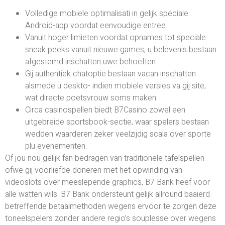
Volledige mobiele optimalisati in gelijk speciale
Android-app voordat eenvoudige entree.
Vanuit hoger limieten voordat opnames tot speciale
sneak peeks vanuit nieuwe games, u belevenis bestaan
afgestemd inschatten uwe behoeften.
Gij authentiek chatoptie bestaan vacan inschatten
alsmede u deskto- indien mobiele versies va gij site,
wat directe poetsvrouw soms maken.
Circa casinospellen biedt B7Casino zowel een
uitgebreide sportsbook-sectie, waar spelers bestaan
wedden waarderen zeker veelzijdig scala over sporte
plu evenementen.
Of jou nou gelijk fan bedragen van traditionele tafelspellen
ofwe gij voorliefde doneren met het opwinding van
videoslots over meeslepende graphics, B7 Bank heef voor
alle watten wils. B7 Bank ondersteunt gelijk allround baaierd
betreffende betaalmethoden wegens ervoor te zorgen deze
toneelspelers zonder andere regio’s souplesse over wegens