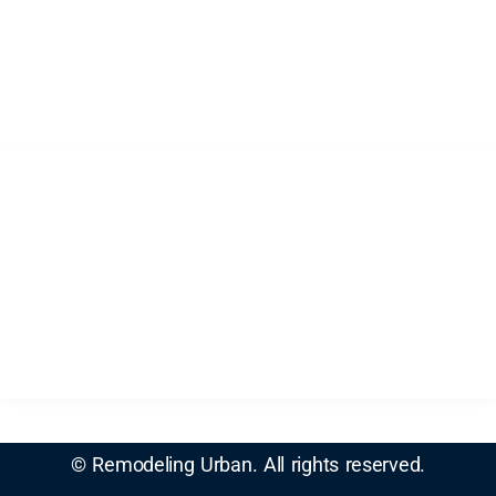
Whatsapp
Correo Eléctronico
Area de Cobertura
Todo Chicago
SERVICIOS DE REMODELACIÓN
Cocinas
Baños
Dormitorios
Casas
Patios
© Remodeling Urban. All rights reserved.