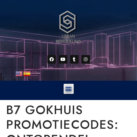
B7 GOKHUIS
PROMOTIECODES: