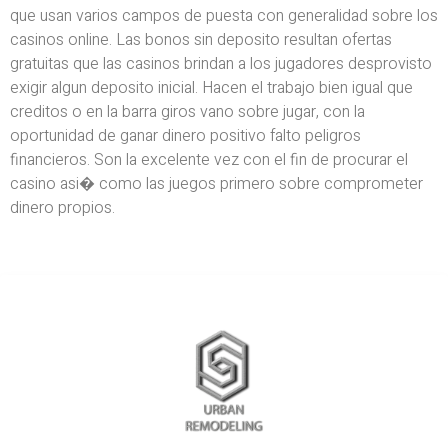
que usan varios campos de puesta con generalidad sobre los
casinos online. Las bonos sin deposito resultan ofertas
gratuitas que las casinos brindan a los jugadores desprovisto
exigir algun deposito inicial. Hacen el trabajo bien igual que
creditos o en la barra giros vano sobre jugar, con la
oportunidad de ganar dinero positivo falto peligros
financieros. Son la excelente vez con el fin de procurar el
casino asi� como las juegos primero sobre comprometer
dinero propios.