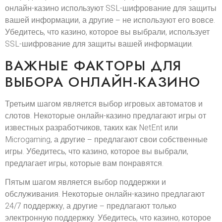
онлайн-казино используют SSL-шифрование для защиты
вашей информации, а другие – не используют его вовсе.
Убедитесь, что казино, которое вы выбрали, использует
SSL-шифрование для защиты вашей информации.
ВАЖНЫЕ ФАКТОРЫ ДЛЯ
ВЫБОРА ОНЛАЙН-КАЗИНО
Третьим шагом является выбор игровых автоматов и
слотов. Некоторые онлайн-казино предлагают игры от
известных разработчиков, таких как NetEnt или
Microgaming, а другие – предлагают свои собственные
игры. Убедитесь, что казино, которое вы выбрали,
предлагает игры, которые вам понравятся.
Пятым шагом является выбор поддержки и
обслуживания. Некоторые онлайн-казино предлагают
24/7 поддержку, а другие – предлагают только
электронную поддержку. Убедитесь, что казино, которое