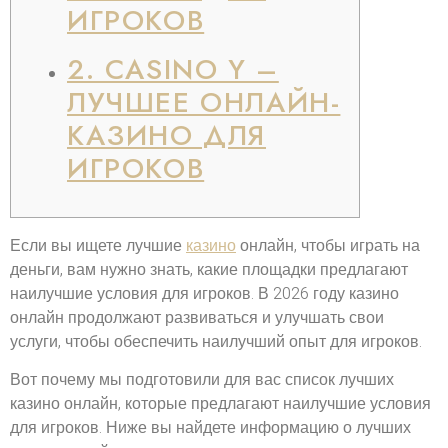
ИГРОКОВ
2. CASINO Y –
ЛУЧШЕЕ ОНЛАЙН-
КАЗИНО ДЛЯ
ИГРОКОВ
Если вы ищете лучшие
казино
онлайн, чтобы играть на
деньги, вам нужно знать, какие площадки предлагают
наилучшие условия для игроков. В 2026 году казино
онлайн продолжают развиваться и улучшать свои
услуги, чтобы обеспечить наилучший опыт для игроков.
Вот почему мы подготовили для вас список лучших
казино онлайн, которые предлагают наилучшие условия
для игроков. Ниже вы найдете информацию о лучших