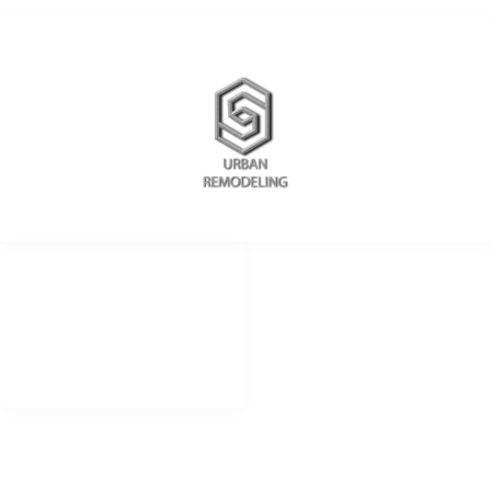
REDES SOCIALES
METODOS DE PAGO
remodelingurban
Cheque
Cash
@urbanremodeling
Zelle
@UrbanRemodeling
urbanedificaciones
CONTACTO LIMA PERU
+51 934 625 198
Peru