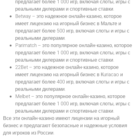
предлагает более 1 000 игр, включая слоты, игры с
реальными дилерами и спортивные ставки.
Betway – это надежное онлайн-казино, которое
имеет лицензию на игорный бизнес в Мальте и
предлагает более 500 игр, включая слоты и игры с
реальными дилерами.
Parimatch – это популярное онлайн-казино, которое
предлагает более 1 000 игр, включая слоты, игры с
реальными дилерами и спортивные ставки.
22Bet – это надежное онлайн-казино, которое
имеет лицензию на игорный бизнес в Кuriacao и
предлагает более 400 игр, включая слоты и игры с
реальными дилерами.
Melbet – это популярное онлайн-казино, которое
предлагает более 1 000 игр, включая слоты, игры с
реальными дилерами и спортивные ставки.
Все эти онлайн-казино имеют лицензии на игорный
бизнес и предлагают безопасные и надежные условия
для игроков из России.