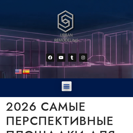
2026 САМЫЕ
ПЕРСПЕКТИВНЫЕ