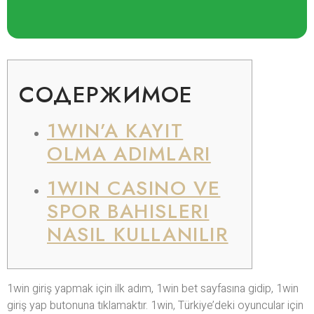
СОДЕРЖИМОЕ
1WIN’A KAYIT
OLMA ADIMLARI
1WIN CASINO VE
SPOR BAHISLERI
NASIL KULLANILIR
1win giriş yapmak için ilk adım, 1win bet sayfasına gidip, 1win
giriş yap butonuna tıklamaktır. 1win, Türkiye’deki oyuncular için