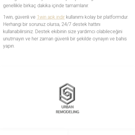
genellikle birkaç dakika içinde tamamlanır.
1win, güvenli ve
1win apk indir
kullanımı kolay bir platformdur.
Herhangi bir sorunuz olursa, 24/7 destek hattını
kullanabilirsiniz. Destek ekibinin size yardımcı olabileceğini
unutmayın ve her zaman güvenli bir şekilde oynayın ve bahis
yapın.
REDES SOCIALES
METODOS DE PAGO