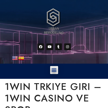
1WIN TRKIYE GIRI –
1WIN CASINO VE