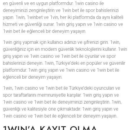
en güvenli ve en uygun platformdur. 1win casino ile
deneyiminizi zenginleştirin ve 1win bet ile spor bahislerinizi
yapın. 1win, 1winbet ve 1vin, her iki platformda da aynı kaliteli
hizmeti ve güvenliği sunar. 1win giriş yapın ve 1win casino ve
1win bet ile eğlenceli bir deneyim yaşayın.
1win giriş yapmak için kullanıcı adınızı ve şifrenizi girin. 1win,
güvenliğiniz için en modern güvenlik teknolojilerini kullanır. 1win
giriş yapın ve 1win casino ve 1win bet ile oyunlar ve spor
bahislerinizi deneyin. 1win, Türkiye’deki en popüler ve güvenilir
platformdur. 1win giriş yapın ve 1win casino ve 1win bet ile
eğlenceli bir deneyim yaşayın.
1win, 1win casino ve 1win bet ile Türkiye’deki oyuncuları ve
spor taraftarlarını memnuniyetle karşılar. 1win giriş yapın ve
1win casino ve 1win bet ile deneyiminizi zenginleştirin. 1win,
güvenliği ve kalitesiyle öne çıkmaktadır. 1win giriş yapın ve
1win casino ve 1win bet ile eğlenceli bir deneyim yaşayın.
1WIN’A KAYIT OLMA