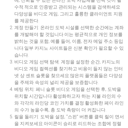
에, 신뢰할 수 있는 온라인 도박 사업체를 선택 것이 필
수적.적으로 인증받고 관리되는 시스템을 검색하세요
다양성을 비디오 게임, 그리고 훌륭한 클라이언트 지원
를 제공한다.
계정 만들기: 온라인 도박 시설를 선택한 순간에는 계좌
를 개발해야 할 것입니다.이는 평균적으로 개인 정보를
밝히는 것을 포함, 예를 들어, 이름, 전자 메일 주소 등입
니다.일부 카지노 사이트들은 신분 확인가 필요할 수 있
습니다.
비디오 게임 선택 탐색: 계정을 설정한 순간, 카지노의
비디오 게임 컬렉션를 찾기하고 비용이 들지 않는 인터
넷 상 센트 슬롯을 찾으세요.많은의 플랫폼들은 다양성
을 주제와 속성의 널리 제공을 보증합니다.
베팅 위치: 페니 슬롯 비디오 게임을 선택한 후, 도박을
위치할 시간입니다.활성화하고자 하는 지불 라인의 수
와 각각의 라인당 코인 가치를 결정.활성화한 페이 라인
의 수가 높을수록, 총 도박 측량이 더 커집니다.
릴을 돌리기: 도박을 설정, “스핀” 버튼를 클릭 릴이 면서
을 지켜보세요.아이콘이 승리로 리드하는 조합에 정렬